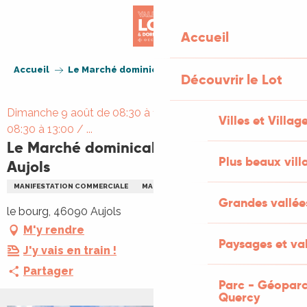
Aller
au
Accueil
contenu
principal
Accueil
Le Marché dominical des Lavoirs à Aujols
Découvrir le Lot
Dimanche 9 août de 08:30 à 13:00 / Dimanche 16 août de
Villes et Villag
08:30 à 13:00 / ...
Le Marché dominical des Lavoirs à
Plus beaux vill
Aujols
MANIFESTATION COMMERCIALE
MARCHÉ
MARCHÉS DE PRODUCTEURS
Grandes vallée
le bourg, 46090 Aujols
M'y rendre
Paysages et val
J'y vais en train !
Partager
Parc - Géoparc
Quercy