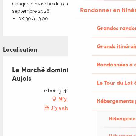
Chaque dimanche du 9 août 2026 au 13
Randonner en itiné
septembre 2026
08:30 à 13:00
Grandes rando
Grands itinérai
Localisation
Randonnées à c
Le Marché dominical des Lavoirs à
Aujols
Le Tour du Lot 
le bourg, 46090 Aujols
M'y rendre
Hébergements 
J'y vais en train !
Hébergemen