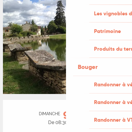
Les vignobles d
Patrimoine
Produits du ter
Bouger
Randonner à v
Randonner à vé
Ouverture et coordonnées
9
DIMANCHE
AOÛT
Randonner à V
De 08:30 à 13:00