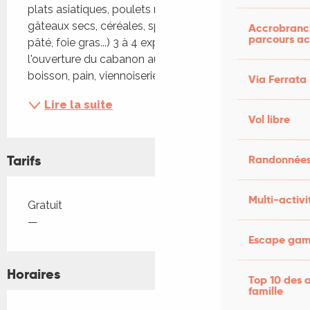
plats asiatiques, poulets rôtis, petite épicerie avec 
gâteaux secs, céréales, spécialités régionales (vin, 
Accrobranch
parcours ac
pâté, foie gras...) 3 à 4 exposants. L'AC&L assure 
l'ouverture du cabanon au bord du Lac, café, 
boisson, pain, viennoiserie, et à La Petite...
Via Ferrata
Lire la suite
Vol libre
Tarifs
Randonnées
Multi-activi
Tarifs 2026
Gratuit
—
Escape game
Horaires
Top 10 des a
famille