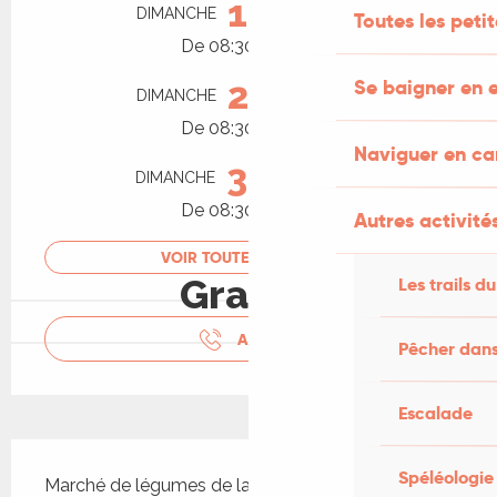
16
DIMANCHE
AOÛT
Toutes les peti
De 08:30 à 13:00
23
Se baigner en e
DIMANCHE
AOÛT
De 08:30 à 13:00
Naviguer en c
30
DIMANCHE
AOÛT
De 08:30 à 13:00
Autres activités
VOIR TOUTES LES DATES
Gratuit
Les trails du
APPELER
Pêcher dans
Escalade
Description
Spéléologie
Marché de légumes de la ferme, confitures, bijoux, 