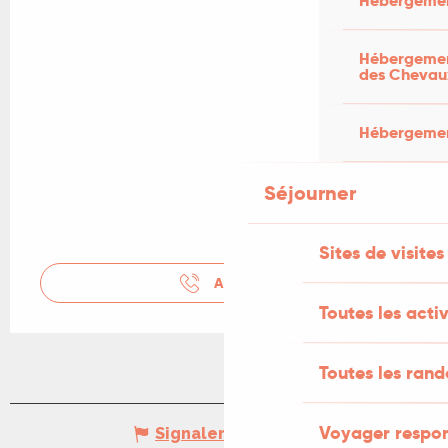
Hébergemen
Hébergement
des Chevau
Hébergement
Séjourner
Sites de visites
APPELER
Toutes les activ
Toutes les ran
Voyager respo
Signaler une erreur