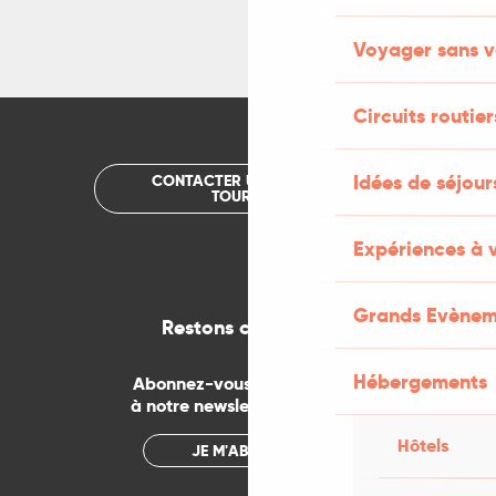
Voyager sans v
Circuits routier
Idées de séjou
CONTACTER UN OFFICE DE
TOURISME
Expériences à 
Grands Evènem
Restons connectés
Hébergements
Abonnez-vous gratuitement
à notre newsletter mensuelle
Hôtels
JE M'ABONNE