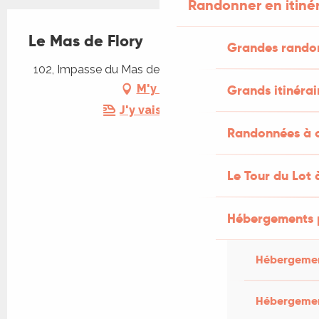
Randonner en itiné
Le Mas de Flory
Grandes rando
102, Impasse du Mas de Flory, 46340 Dégagnac
Grands itinérai
M'y rendre
J'y vais en train !
Randonnées à c
Le Tour du Lot 
Hébergements 
Hébergemen
Hébergemen