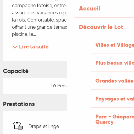
campagne lotoise, entre champs et forêts, vous 
Accueil
assure des vacances reposantes et excitantes à 
la fois. Confortable, spacieuse, lumineuse, aérée, 
Découvrir le Lot
offrant une grande terrasse avec vue sur la 
piscine, le...
Villes et Villag
Lire la suite
Plus beaux vill
Capacité
Grandes vallée
10 Personne(s)
Paysages et val
Prestations
Parc - Géoparc
Quercy
Draps et linge