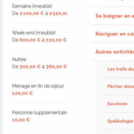
Tarifs 2026
Semaine (meublé)
De
2 100,00 €
à
2 520,00 €
Se baigner en e
Week-end (meublé)
Naviguer en c
De
600,00 €
à
720,00 €
Autres activités
Nuitée
De
300,00 €
à
360,00 €
Les trails du
Pêcher dans
Ménage en fin de séjour
120,00 €
Escalade
Personne supplémentaire (Chambres d'hôtes)
10,00 €
Spéléologie