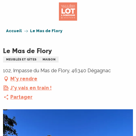
Aller
au
contenu
principal
Accueil
Le Mas de Flory
Le Mas de Flory
MEUBLÉS ET GÎTES
MAISON
102, Impasse du Mas de Flory, 46340 Dégagnac
M'y rendre
J'y vais en train !
Partager