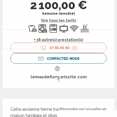
2 100,00 €
Semaine (meublé)
Voir tous les tarifs
Draps et linge
Lave linge
Lave vaisselle
Télévision
WiFi
Piscine
+ 38 autre(s) prestation(s)
07 85 85 80
▒▒
CONTACTEZ-NOUS
lemasdeflory.wixsite.com
Description
Cette ancienne ferme traditionnelle reconvertie en 
maison familiale et gîtes, située en pleine 