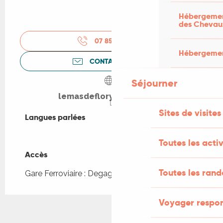
Hébergement
des Chevau
07 85 85 80
▒▒
Hébergement
CONTACTEZ-NOUS
Séjourner
lemasdeflory.wixsite.com
Sites de visites
Langues parlées
Langues parlées
Toutes les activ
Accès
Accès
Toutes les ran
Gare Ferroviaire : Degagnac à 4km
Voyager respo