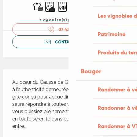
Draps et linge
Lave linge
Lave vaisselle
Télévision
WiFi
Jeux pour enfants 
Les vignobles d
+ 29 autre(s) prestation(s)
07 43 01 42
▒▒
Patrimoine
CONTACTEZ-NOUS
Produits du ter
Bouger
Description
Au cœur du Causse de Gramat dans un joli village 
Randonner à v
à l’authenticité demeurée intacte se trouve notre 
gîte conçu pour accueillir 4 personnes. Notre gîte 
saura répondre à toutes vos attentes afin que 
Randonner à vé
vous puissiez pleinement profiter de votre séjour 
en toute sérénité dans ce petit coin de paradis 
Randonner à V
entre...