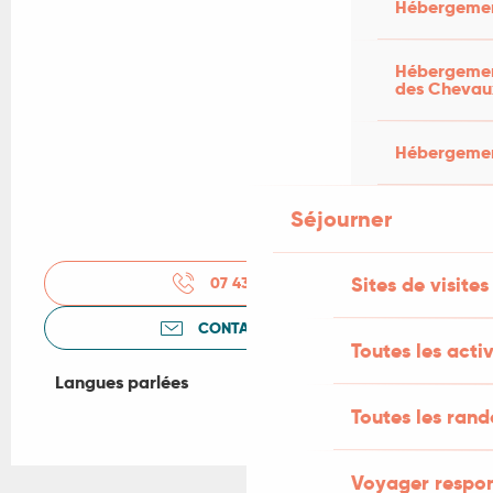
Hébergemen
Hébergement
des Chevau
Hébergement
Séjourner
Sites de visites
07 43 01 42
▒▒
CONTACTEZ-NOUS
Toutes les activ
Langues parlées
Langues parlées
Toutes les ran
Voyager respo