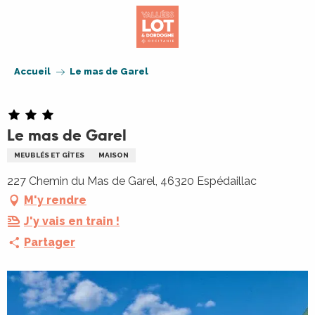
Aller
au
contenu
principal
Accueil
Le mas de Garel
Le mas de Garel
MEUBLÉS ET GÎTES
MAISON
227 Chemin du Mas de Garel, 46320 Espédaillac
M'y rendre
J'y vais en train !
Partager