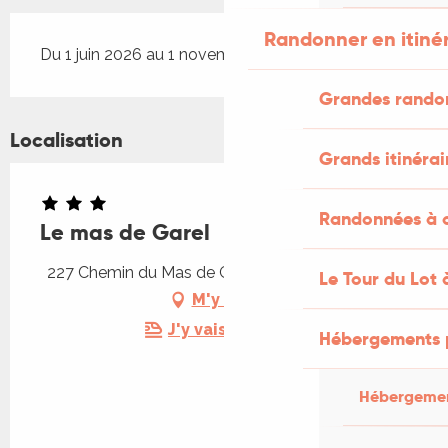
Randonner en itiné
Du 1 juin 2026 au 1 novembre 2026
Grandes rando
Localisation
Grands itinérai
Randonnées à c
Le mas de Garel
227 Chemin du Mas de Garel, 46320 Espédaillac
Le Tour du Lot 
M'y rendre
J'y vais en train !
Hébergements 
Hébergemen