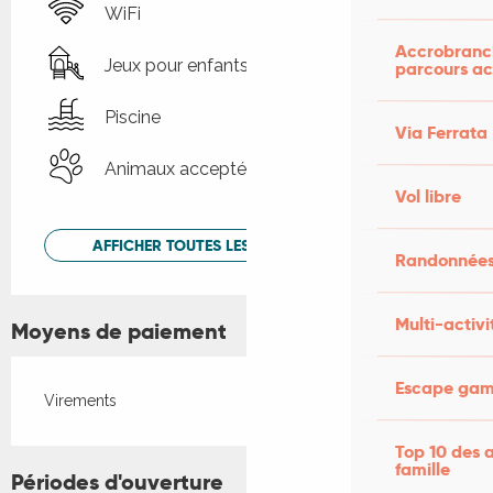
WiFi
Accrobranch
Jeux pour enfants / Espace jeux
parcours ac
Piscine
Via Ferrata
Animaux acceptés
Vol libre
AFFICHER TOUTES LES PRESTATIONS
Randonnées
Multi-activi
Moyens de paiement
Escape game
Virements
Top 10 des a
famille
Périodes d'ouverture