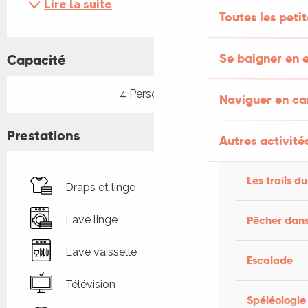
Lire la suite
Toutes les peti
Se baigner en e
Capacité
4 Personne(s)
Naviguer en c
Prestations
Autres activités
Les trails du
Draps et linge
Pêcher dans
Lave linge
Lave vaisselle
Escalade
Télévision
Spéléologie