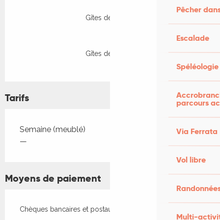
Pêcher dans
Gîtes de France
Escalade
Gîtes de France
Spéléologie
Accrobranch
Tarifs
parcours ac
Tarifs 2026
Semaine (meublé)
Via Ferrata
—
Vol libre
Moyens de paiement
Randonnées
Chèques bancaires et postaux
Multi-activi