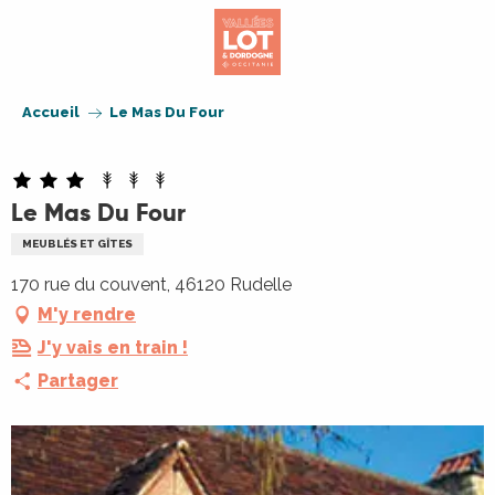
Aller
au
contenu
principal
Accueil
Le Mas Du Four
Le Mas Du Four
MEUBLÉS ET GÎTES
170 rue du couvent, 46120 Rudelle
M'y rendre
J'y vais en train !
Partager