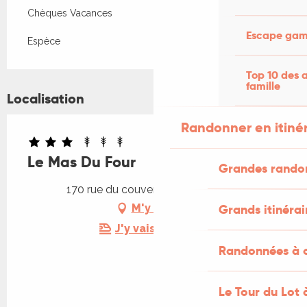
Chèques Vacances
Escape game
Espèce
Top 10 des a
famille
Localisation
Randonner en itiné
Le Mas Du Four
Grandes rando
170 rue du couvent, 46120 Rudelle
Grands itinérai
M'y rendre
J'y vais en train !
Randonnées à c
Le Tour du Lot 