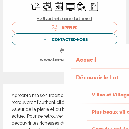
Draps et linge
Lave linge
Lave vaisselle
Télévision
Jeux pour enfants / Espa
Parking
+ 28 autre(s) prestation(s)
APPELER
CONTACTEZ-NOUS
Accueil
www.lemasdufour.fr
Découvrir le Lot
Description
Villes et Villag
Agréable maison traditionnelle où vous 
retrouverez l'authenticité du passé, la mise en 
valeur de la pierre et du bois, avec un confort 
Plus beaux vill
actuel. Pour se retrouver en hiver ou pouvoir 
découvrir les richesses du Lot par des visites ou 