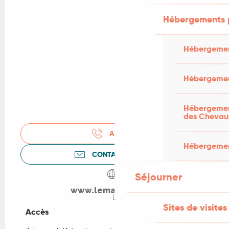
Hébergements 
Hébergemen
Hébergemen
Hébergement
des Chevau
APPELER
Hébergement
CONTACTEZ-NOUS
Séjourner
www.lemasdufour.fr
Sites de visites
Accès
Accès