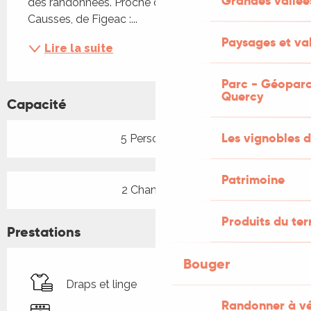
Grandes vallée
des randonnées. Proche de Gramat et de ses 
Causses, de Figeac :...
Paysages et val
Lire la suite
Parc - Géoparc
Quercy
Capacité
Les vignobles d
5 Personne(s)
Patrimoine
2 Chambre(s)
Produits du ter
Prestations
Bouger
Draps et linge
Randonner à v