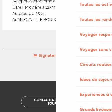
Aéroport/Aérodrome à 70km
Toutes les activ
Gare Ferroviaire à 12km
Autoroute à 35km
Toutes les ran
Arrêt liO Car : LE BOURG - Bourg à 3km
Voyager respo
Voyager sans v
Signaler une erreur
Circuits routier
Idées de séjou
Expériences à 
CONTACTER UN OFFICE DE
TOURISME
Grands Evènem