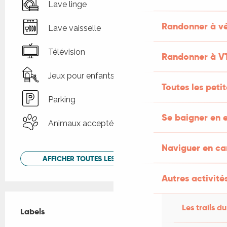
Lave linge
Randonner à vé
Lave vaisselle
Télévision
Randonner à V
Jeux pour enfants / Espace jeux
Toutes les peti
Parking
Se baigner en e
Animaux acceptés
Naviguer en c
AFFICHER TOUTES LES PRESTATIONS
Autres activités
Offres de prestations
Les trails du
Labels
Labels