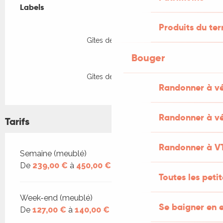
Labels
Labels
Produits du ter
Gîtes de France
Bouger
Gîtes de France
Randonner à v
Randonner à vé
Tarifs
Randonner à V
Tarifs 2026
Semaine (meublé)
De
239,00 €
à
450,00 €
Toutes les peti
Week-end (meublé)
Se baigner en e
De
127,00 €
à
140,00 €