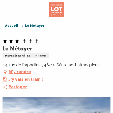
Aller
au
contenu
principal
Accueil
Le Métayer
Le Métayer
MEUBLÉS ET GÎTES
MAISON
44, rue de l'orphelinat, 46210 Sénaillac-Latronquière
M'y rendre
J'y vais en train !
Partager