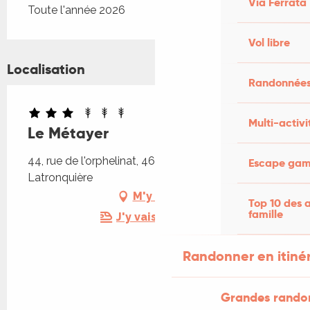
Via Ferrata
Toute l'année 2026
Vol libre
Localisation
Randonnées
Multi-activi
Le Métayer
44, rue de l'orphelinat, 46210 Sénaillac-
Escape game
Latronquière
M'y rendre
Top 10 des a
famille
J'y vais en train !
Randonner en itiné
Grandes rando