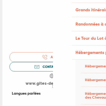
Grands itinérai
Randonnées à c
Le Tour du Lot 
Hébergements 
APPELER
Hébergemen
CONTACTEZ-NOUS
Hébergemen
www.gites-de-france-lot.fr
Langues parlées
Langues parlées
Hébergement
des Chevau