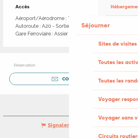
Accès
Accès
Hébergement
Aéroport/Aérodrome : Toulouse à 193km
Séjourner
Autoroute : A20 - Sortie 54 ou 59
Gare Ferroviaire : Assier à 25km
Sites de visites
Toutes les activ
Réservation
CONTACTER
Toutes les ran
Voyager respo
Voyager sans v
Signaler une erreur
Circuits routier