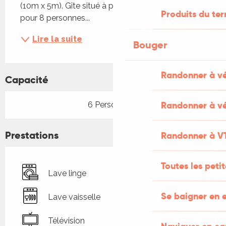
(10m x 5m). Gîte situé à proximité d'un autre gîte 
Produits du ter
pour 8 personnes...
Lire la suite
Bouger
Randonner à v
Capacité
Randonner à vé
6 Personne(s)
Prestations
Randonner à V
Toutes les peti
Lave linge
Se baigner en e
Lave vaisselle
Télévision