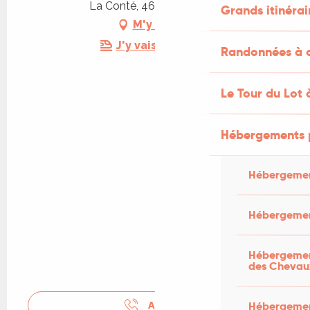
La Conté, 46500 Carlucet
Grands itinérai
M'y rendre
J'y vais en train !
Randonnées à c
Le Tour du Lot 
Hébergements 
Hébergemen
Hébergemen
Hébergement
des Chevau
Hébergement
APPELER