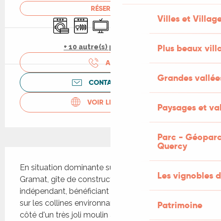
RÉSERVER
Villes et Villag
Lave linge
Lave vaisselle
Télévision
Piscine
Parking
Animaux acceptés
Plus beaux vill
+ 10 autre(s) prestation(s)
APPELER
Grandes vallée
CONTACTEZ-NOUS
VOIR LES SITES WEB
Paysages et val
Parc - Géoparc
Quercy
Description
En situation dominante sur les Causses de 
Les vignobles d
Gramat, gîte de construction récente 
indépendant, bénéficiant d'une vue exceptionnelle 
sur les collines environnantes, situé au calme, à 
Patrimoine
côté d'un très joli moulin à vent. Piscine privée 