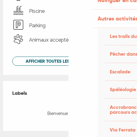
Naviguer en c
Piscine
Autres activités
Parking
Les trails du
Animaux acceptés
Pêcher dans
AFFICHER TOUTES LES PRESTATIONS
Escalade
Offres de prestations
Spéléologie
Labels
Labels
Accrobranch
parcours ac
Bienvenue à la Ferme
Via Ferrata