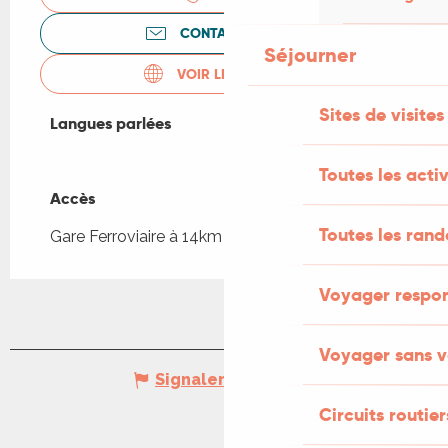
CONTACTEZ-NOUS
Séjourner
VOIR LES SITES WEB
Sites de visites
Langues parlées
Langues parlées
Toutes les activ
Accès
Accès
Toutes les ran
Gare Ferroviaire à 14km
Voyager respo
Voyager sans v
Signaler une erreur
Circuits routier