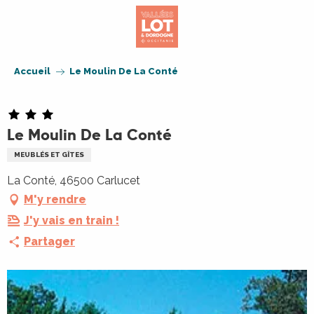
Aller
au
contenu
principal
Accueil
Le Moulin De La Conté
Le Moulin De La Conté
MEUBLÉS ET GÎTES
La Conté, 46500 Carlucet
M'y rendre
J'y vais en train !
Partager