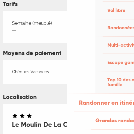
Tarifs
Vol libre
Tarifs 2026
Semaine (meublé)
Randonnées
—
Multi-activi
Moyens de paiement
Escape game
Chèques Vacances
Top 10 des a
famille
Localisation
Randonner en itiné
Grandes rando
Le Moulin De La Conté