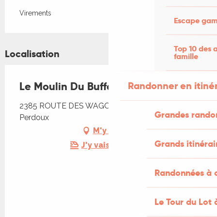
Virements
Escape game
Top 10 des a
Localisation
famille
Randonner en itiné
Le Moulin Du Buffan
2385 ROUTE DES WAGONNETS, 46100 Saint-
Grandes rando
Perdoux
M'y rendre
Grands itinérai
J'y vais en train !
Randonnées à c
Le Tour du Lot 