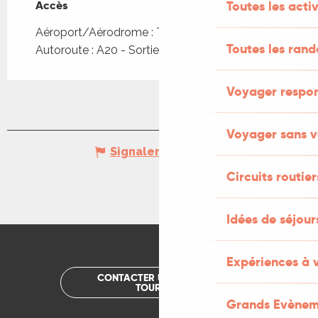
Accès
Accès
Toutes les activ
Aéroport/Aérodrome : Toulouse à 194km
Toutes les ran
Autoroute : A20 - Sortie 56
Voyager respo
Voyager sans v
Signaler une erreur
Circuits routier
Idées de séjou
Expériences à 
CONTACTER UN OFFICE DE
TOURISME
Grands Evènem