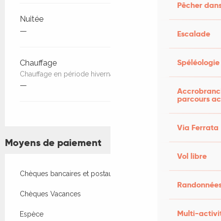
Pêcher dans
Nuitée
—
Escalade
Spéléologie
Chauffage
Chauffage en période hivernale et par nuit
—
Accrobranch
parcours ac
Via Ferrata
Moyens de paiement
Vol libre
Chèques bancaires et postaux
Randonnées
Chèques Vacances
Multi-activi
Espèce