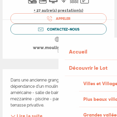
+ 27 autre(s) prestation(s)
APPELER
CONTACTEZ-NOUS
www.moulindubuffan.fr
Accueil
Découvrir le Lot
Description
Dans une ancienne grange entièrement rénovée, 
Villes et Villag
dépendance d'un moulin à eau. Séjour - cuisine 
américaine - salle de bains - wc - 2 chambres en 
Plus beaux vill
mezzanine - piscine - parking privé - chauffage - 
terrasse privative.
Grandes vallée
Lire la suite