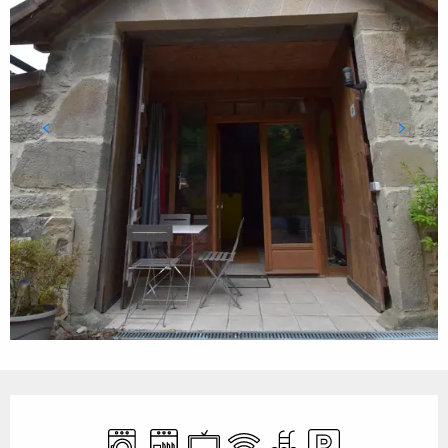
Ouverture et coordonnées
Lave linge
Lave vaisselle
Télévision
WiFi
Piscine
Parking