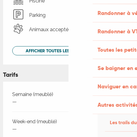
Piscine
Randonner à vé
Parking
Animaux acceptés
Randonner à V
Toutes les peti
AFFICHER TOUTES LES PRESTATIONS
Se baigner en e
Tarifs
Naviguer en c
Tarifs 2026
Semaine (meublé)
—
Autres activités
Week-end (meublé)
Les trails du
—