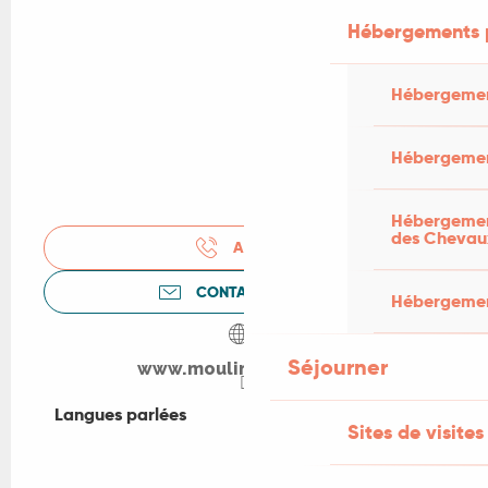
Hébergements 
Hébergemen
Hébergemen
Hébergement
des Chevau
APPELER
CONTACTEZ-NOUS
Hébergement
Séjourner
www.moulindubuffan.fr
Langues parlées
Langues parlées
Sites de visites