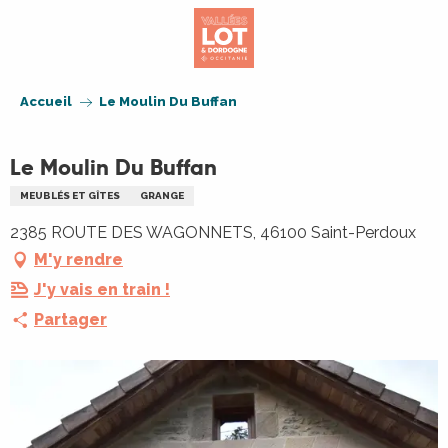
Aller
au
contenu
principal
Accueil
Le Moulin Du Buffan
Le Moulin Du Buffan
MEUBLÉS ET GÎTES
GRANGE
2385 ROUTE DES WAGONNETS, 46100 Saint-Perdoux
M'y rendre
J'y vais en train !
Partager