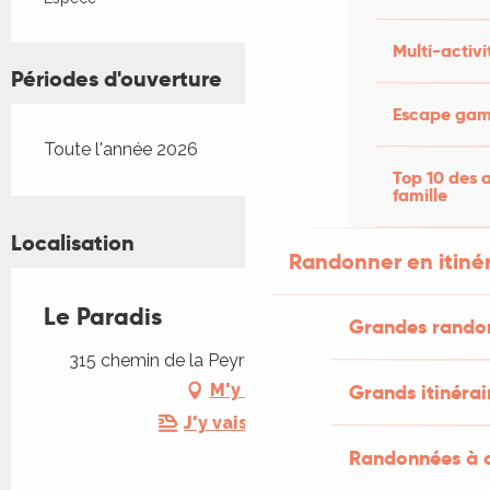
Multi-activi
Périodes d'ouverture
Escape game
Toute l'année 2026
Top 10 des a
famille
Localisation
Randonner en itiné
Le Paradis
Grandes rando
315 chemin de la Peyrugue, 46300 Gourdon
Grands itinérai
M'y rendre
J'y vais en train !
Randonnées à c