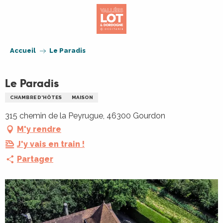
Aller
au
contenu
principal
Accueil
Le Paradis
Le Paradis
CHAMBRE D'HÔTES
MAISON
315 chemin de la Peyrugue, 46300 Gourdon
M'y rendre
J'y vais en train !
Partager