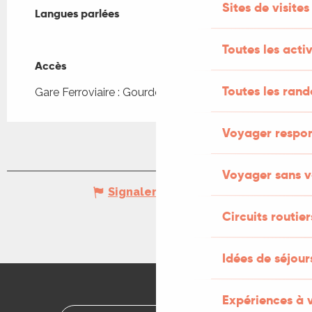
Sites de visites
Langues parlées
Langues parlées
Toutes les activ
Accès
Accès
Toutes les ran
Gare Ferroviaire : Gourdon à 3km
Voyager respo
Voyager sans v
Signaler une erreur
Circuits routier
Idées de séjou
Expériences à 