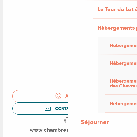
Le Tour du Lot 
Hébergements 
Hébergemen
Hébergemen
Hébergement
des Chevau
APPELER
Hébergement
CONTACTEZ-NOUS
Séjourner
www.chambresduparadis.com