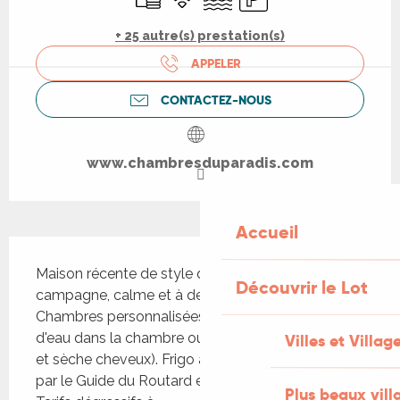
+ 25 autre(s) prestation(s)
APPELER
CONTACTEZ-NOUS
www.chambresduparadis.com
Accueil
Description
Maison récente de style quercynois, à la 
Découvrir le Lot
campagne, calme et à deux pas de la ville. 
Chambres personnalisées avec sanitaires, salle 
d'eau dans la chambre ou sur le palier (bouilloire 
Villes et Villag
et sèche cheveux). Frigo à dispo. Recommandée 
par le Guide du Routard et Guide Vert Michelin. 
Plus beaux vill