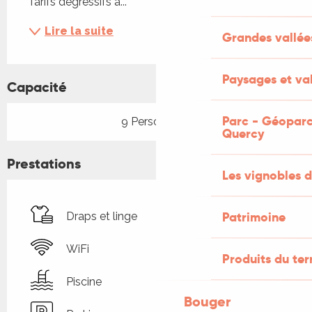
Tarifs dégressifs à...
Lire la suite
Grandes vallée
Paysages et val
Capacité
Parc - Géoparc
9 Personne(s)
Quercy
Prestations
Les vignobles d
Patrimoine
Draps et linge
WiFi
Produits du ter
Piscine
Bouger