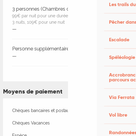
Les trails du
3 personnes (Chambres d'hôtes)
99€ par nuit pour une durée d'une semaine, 104€ pour
Pêcher dans
3 nuits, 109€ pour une nuit
—
Escalade
Personne supplémentaire (Chambres d'hôtes)
—
Spéléologie
Accrobranch
parcours ac
Moyens de paiement
Via Ferrata
Chèques bancaires et postaux
Vol libre
Chèques Vacances
Randonnées
Espèce