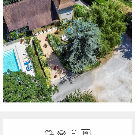
Ouverture et coordonnées
Draps et linge
WiFi
Piscine
Parking