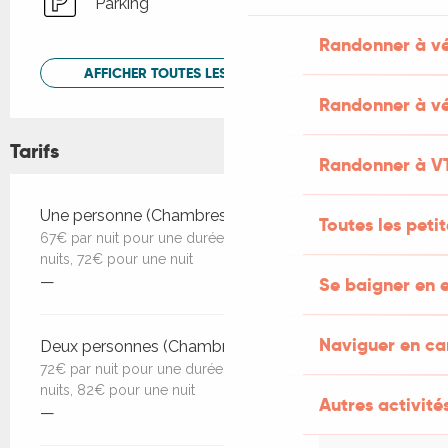
Parking
Randonner à v
AFFICHER TOUTES LES PRESTATIONS
Randonner à vé
Tarifs
Randonner à V
Tarifs 2026
Une personne (Chambres d'hôtes)
Toutes les peti
67€ par nuit pour une durée d'une semaine, 69€ pour 3
nuits, 72€ pour une nuit
—
Se baigner en e
Naviguer en c
Deux personnes (Chambres d'hôtes)
72€ par nuit pour une durée d'une semaine, 79€ pour 3
nuits, 82€ pour une nuit
Autres activités
—