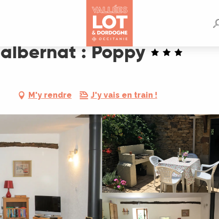
Malbernat : Poppy
M'y rendre
J'y vais en train !