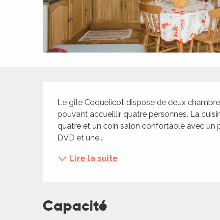
ches,
 et
car
ues
a
Description
ents
Le gîte Coquelicot dispose de deux chambres 
es
pouvant accueillir quatre personnes. La cuis
ents
quatre et un coin salon confortable avec un po
es
ités
DVD et une...
ames
Lire la suite
piste
 faire
Capacité