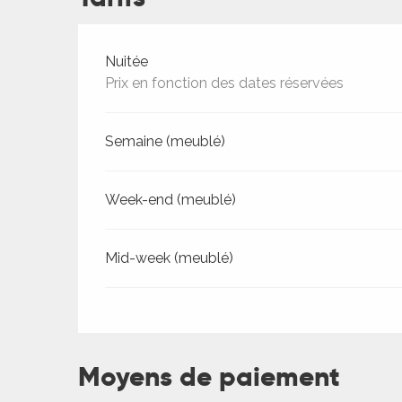
Tarifs 2026
Nuitée
Prix en fonction des dates réservées
Semaine (meublé)
Week-end (meublé)
ages
Mid-week (meublé)
es
es
Moyens de paiement