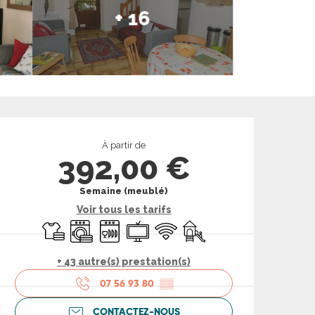
+ 16
Ouverture et coord
À partir de
392,00 €
Semaine (meublé)
Voir tous les tarifs
Draps et linge
Lave linge
Lave vaisselle
Télévision
WiFi
Jeux pour enfants / Espac
+ 43 autre(s) prestation(s)
07 56 93 80
▒▒
CONTACTEZ-NOUS