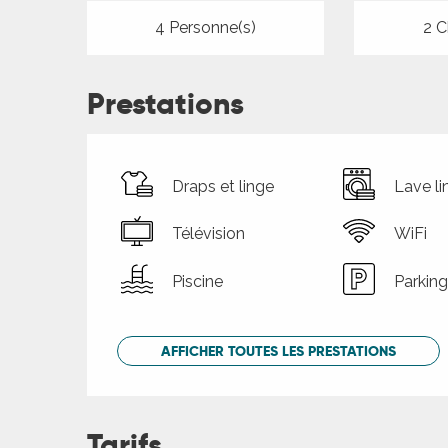
4 Personne(s)
2 C
Prestations
Draps et linge
Lave li
Télévision
WiFi
Piscine
Parking
AFFICHER TOUTES LES PRESTATIONS
Tarifs