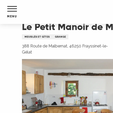
Aller
Accueil
Le Petit Manoir de Malbernat : Poppy
au
contenu
MENU
principal
Le Petit Manoir de 
NTS
MENTS
MEUBLÉS ET GÎTES
GRANGE
S
URS
388 Route de Malbernat, 46250 Frayssinet-le-
Gélat
du Lot
dans
s le
e