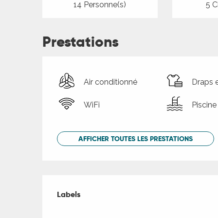
14 Personne(s)
5 C
Prestations
Air conditionné
Draps e
WiFi
Piscine
AFFICHER TOUTES LES PRESTATIONS
Offres de presta
Labels
Labels