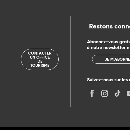
Restons conn
Abonnez-vous grat
à notre newsletter 
CONTACTER
UN OFFICE
JE M'ABONNE
DE
TOURISME
Suivez-nous sur les 
its
r