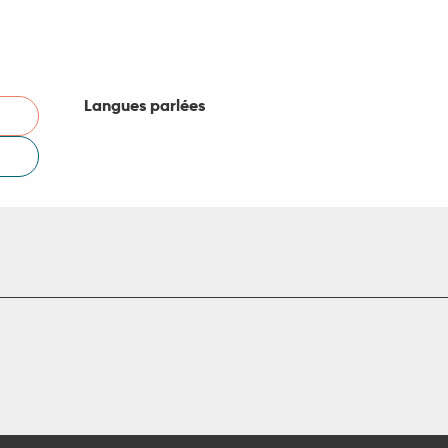
Langues parlées
Langues parlées