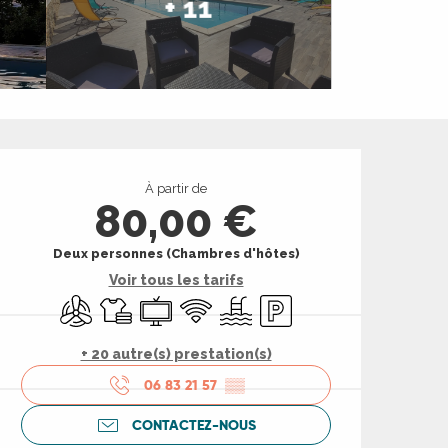
+ 11
Ouverture et coord
À partir de
80,00 €
Deux personnes (Chambres d'hôtes)
Voir tous les tarifs
Air conditionné
Draps et linge
Télévision
WiFi
Piscine
Parking
+ 20 autre(s) prestation(s)
06 83 21 57
▒▒
CONTACTEZ-NOUS