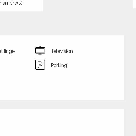
hambre(s)
t linge
Télévision
Parking
tions