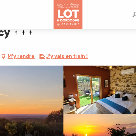
cy
M'y rendre
J'y vais en train !