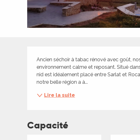
ches,
 et
car
ues
a
Description
ents
Ancien séchoir à tabac rénové avec goût, no
es
environnement calme et reposant. Situé dans l
nid est idéalement placé entre Sarlat et Ro
ents
notre belle région a à...
es
ités
Lire la suite
ames
piste
Capacité
 faire