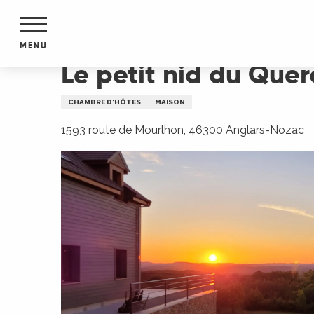
Aller
Accueil
Le petit nid du Quercy
au
contenu
MENU
principal
Le petit nid du Quer
NTS
MENTS
CHAMBRE D'HÔTES
MAISON
S
URS
1593 route de Mourlhon, 46300 Anglars-Nozac
du Lot
dans
s le
e