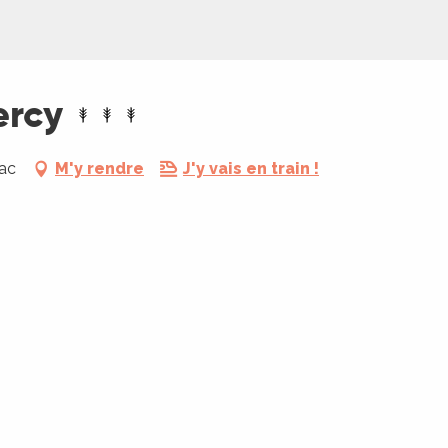
ercy
ac
M'y rendre
J'y vais en train !