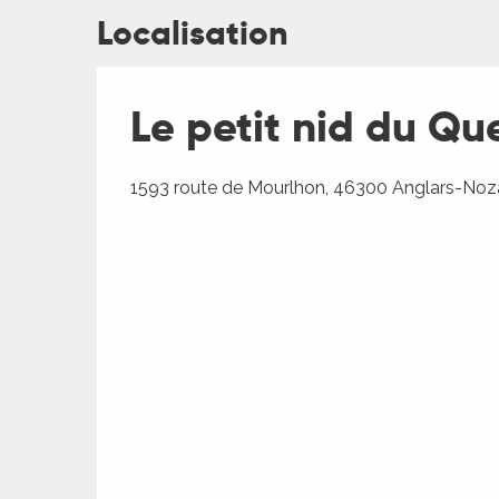
Localisation
Le petit nid du Qu
1593 route de Mourlhon, 46300 Anglars-Noz
R
ts
rs
ns