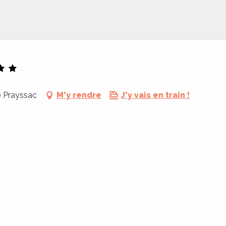
0 Prayssac
M'y rendre
J'y vais en train !