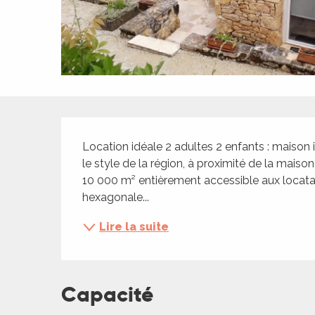
ches,
 et
car
ues
a
Description
ents
Location idéale 2 adultes 2 enfants : maison
es
le style de la région, à proximité de la maison
ents
10 000 m² entièrement accessible aux locataire
es
ités
hexagonale...
ames
Lire la suite
piste
 faire
Capacité