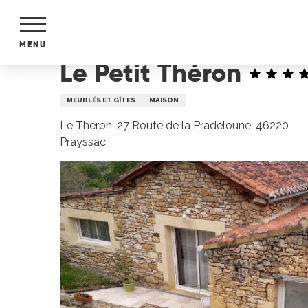
Aller
Accueil
Le Petit Théron
au
contenu
MENU
principal
Le Petit Théron
NTS
MENTS
MEUBLÉS ET GÎTES
MAISON
S
URS
Le Théron, 27 Route de la Pradeloune, 46220
Prayssac
du Lot
dans
s le
e