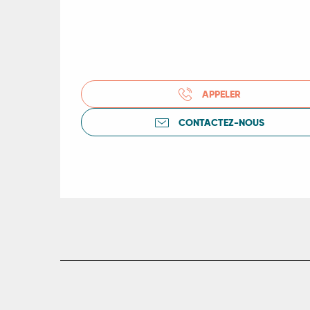
ts
rs
APPELER
ns
CONTACTEZ-NOUS
ue