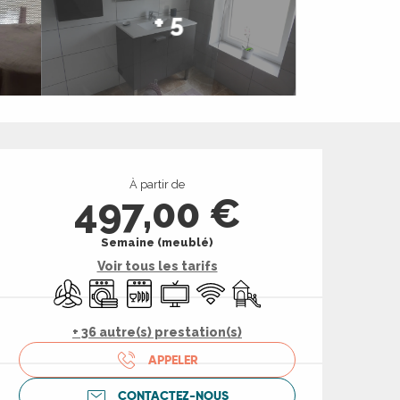
+ 5
Ouverture et coord
À partir de
497,00 €
Semaine (meublé)
Voir tous les tarifs
Air conditionné
Lave linge
Lave vaisselle
Télévision
WiFi
Jeux pour enfants / Espac
+ 36 autre(s) prestation(s)
APPELER
CONTACTEZ-NOUS