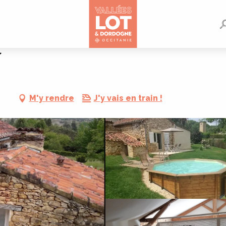
M'y rendre
J'y vais en train !