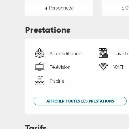
4 Personne(s)
1 C
Prestations
Air conditionné
Lave li
Télévision
WiFi
Piscine
AFFICHER TOUTES LES PRESTATIONS
Tarifs