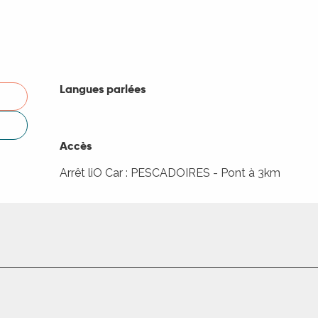
Langues parlées
Langues parlées
Accès
Accès
Arrêt liO Car : PESCADOIRES - Pont à 3km