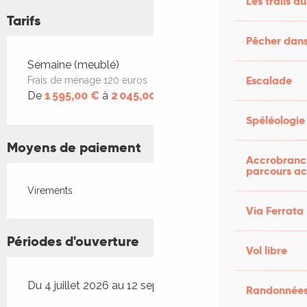
Les trails du
Tarifs
Pêcher dans
Tarifs 2026
Semaine (meublé)
Escalade
Frais de ménage 120 euros
De
1 595,00 €
à
2 045,00 €
Spéléologie
Moyens de paiement
Accrobranch
parcours ac
Virements
Via Ferrata
Périodes d'ouverture
Vol libre
Du 4 juillet 2026 au 12 septembre 2026
Randonnées