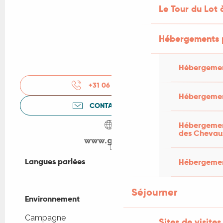
Le Tour du Lot 
Hébergements 
Hébergemen
+31 06 27 38 33
▒▒
Hébergemen
CONTACTEZ-NOUS
Hébergement
des Chevau
www.gites.nl
Langues parlées
Langues parlées
Hébergement
Séjourner
Environnement
Environnement
Campagne
Sites de visites