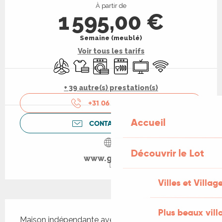
À partir de
1 595,00 €
Semaine (meublé)
Voir tous les tarifs
Air conditionné
Draps et linge
Lave linge
Lave vaisselle
Télévision
WiFi
+ 39 autre(s) prestation(s)
+31 06 27 38 33
▒▒
Accueil
CONTACTEZ-NOUS
Découvrir le Lot
www.gites.nl
Villes et Villag
Description
Plus beaux vill
Maison indépendante avec vue superbe, bien 