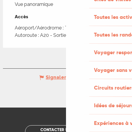
Vue panoramique
Accès
Accès
Toutes les activ
Aéroport/Aérodrome : Toulouse à 158km
Toutes les ran
Autoroute : A20 - Sortie 57 ou 58
Voyager respo
Voyager sans v
Signaler une erreur
Circuits routier
Idées de séjou
Expériences à 
CONTACTER UN OFFICE DE