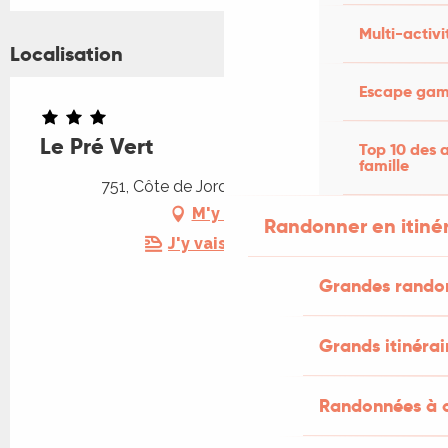
Multi-activi
Localisation
Escape game
Le Pré Vert
Top 10 des a
famille
751, Côte de Jordy, 46250 Gindou
M'y rendre
Randonner en itiné
J'y vais en train !
Grandes rando
Grands itinérai
Randonnées à c