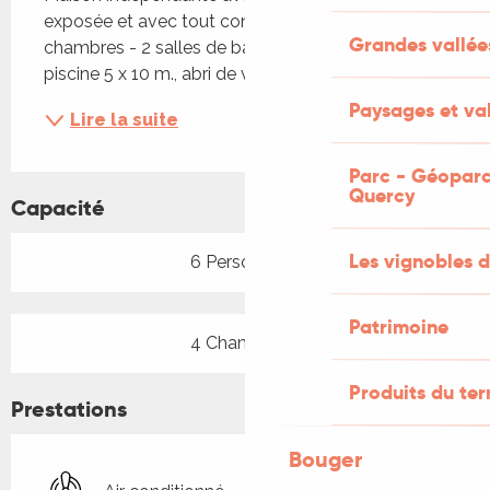
exposée et avec tout confort. Cuisine - séjour - 4 
Grandes vallée
chambres - 2 salles de bain - WC indépendants, 
piscine 5 x 10 m., abri de voiture, terrasse couverte
Paysages et val
Lire la suite
Parc - Géoparc
Quercy
Capacité
Les vignobles d
6 Personne(s)
Patrimoine
4 Chambre(s)
Produits du ter
Prestations
Bouger