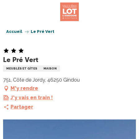
Aller
au
contenu
principal
Accueil
Le Pré Vert
Le Pré Vert
MEUBLÉS ET GÎTES
MAISON
751, Côte de Jordy, 46250 Gindou
M'y rendre
J'y vais en train !
Partager