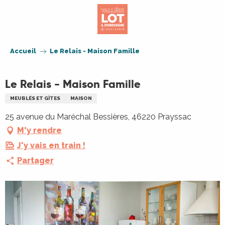
Aller
au
contenu
principal
Accueil
Le Relais - Maison Famille
Le Relais - Maison Famille
MEUBLÉS ET GÎTES
MAISON
25 avenue du Maréchal Bessières, 46220 Prayssac
M'y rendre
J'y vais en train !
Partager