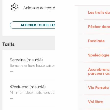
Animaux acceptés
Les trails du
AFFICHER TOUTES LES PRESTATIONS
Pêcher dans
Escalade
Tarifs
Spéléologie
Tarifs 2026
Semaine (meublé)
Semaine entière haute saison.
Accrobranch
—
parcours ac
Week-end (meublé)
Via Ferrata
Minimum deux nuits hors Juillet et Août.
—
Vol libre