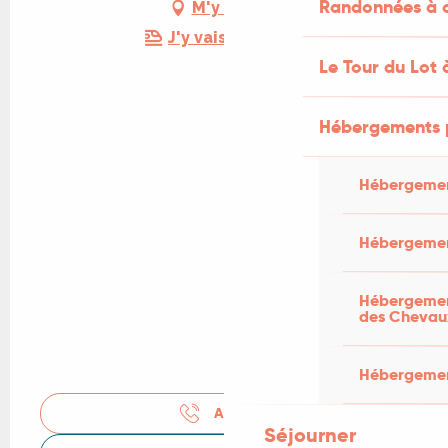
Randonnées à c
M'y rendre
J'y vais en train !
Le Tour du Lot 
Hébergements 
Hébergemen
Hébergemen
Hébergement
des Chevau
Hébergement
APPELER
Séjourner