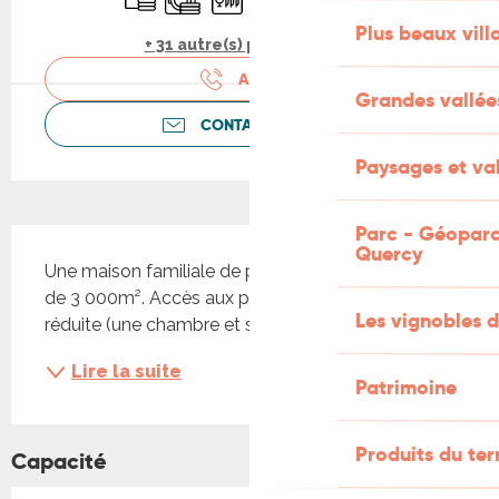
Plus beaux vill
+ 31 autre(s) prestation(s)
APPELER
Grandes vallée
CONTACTEZ-NOUS
Paysages et val
Parc - Géoparc
Description
Quercy
Une maison familiale de plein pied, dans un parc 
de 3 000m². Accès aux personnes à mobilité 
Les vignobles d
réduite (une chambre et salle de bain équipées)
Lire la suite
Patrimoine
Produits du ter
Capacité