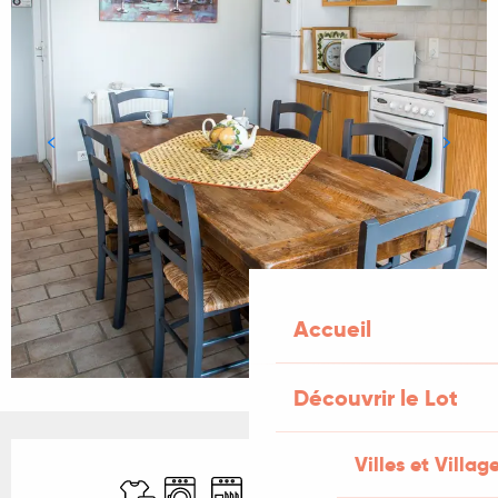
Accueil
Découvrir le Lot
Ouverture et coordonnées
Villes et Villag
Draps et linge
Lave linge
Lave vaisselle
Télévision
WiFi
Piscine