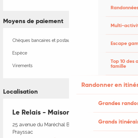
Randonnées
Moyens de paiement
Multi-activi
Chèques bancaires et postaux
Escape game
Espèce
Top 10 des a
famille
Virements
Randonner en itiné
Localisation
Grandes rando
Le Relais - Maison Famille
Grands itinérai
25 avenue du Maréchal Bessières, 46220
Prayssac