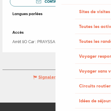
CONTACTEZ-NOUS
Sites de visites
Langues parlées
Langues parlées
Toutes les activ
Accès
Accès
Toutes les ran
Arrêt liO Car : PRAYSSAC - Bourg à 333m
Voyager respo
Voyager sans v
Signaler une erreur
Circuits routier
Idées de séjou