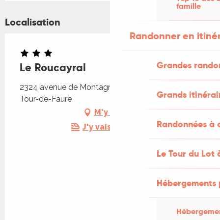
famille
Localisation
Randonner en itiné
Grandes rando
Le Roucayral
2324 avenue de Montagnac, Roucayral, 46330
Grands itinérai
Tour-de-Faure
M'y rendre
Randonnées à c
J'y vais en train !
Le Tour du Lot 
Hébergements 
Hébergemen