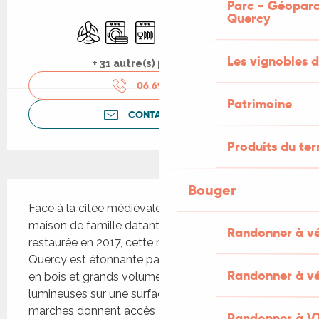
Ouverture et coordonnées
Parc - Géoparc
Quercy
Air conditionné
Lave linge
Lave vaisselle
Télévision
WiFi
Parking
Les vignobles d
+ 31 autre(s) prestation(s)
06 69 14 14
▒▒
Patrimoine
CONTACTEZ-NOUS
Produits du ter
Description
Bouger
Face à la citée médiévale de Saint-Cirq-Lapopie, 
maison de famille datant de 1877 entièrement 
Randonner à v
restaurée en 2017, cette maison typique du 
Quercy est étonnante par sa modernité, poutres 
Randonner à vé
en bois et grands volumes, pièces à vivre 
lumineuses sur une surface de 100m2. Quelques 
marches donnent accès à une...
Randonner à V