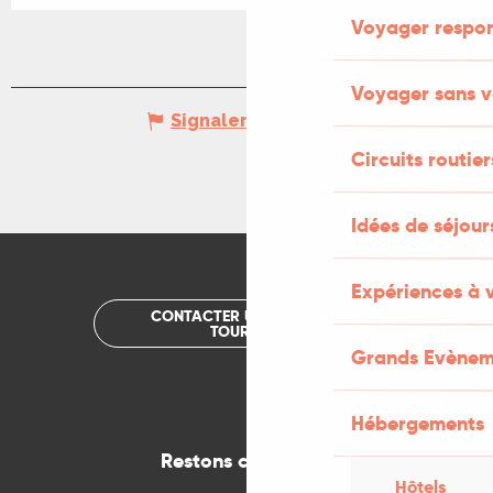
Voyager respo
Voyager sans v
Signaler une erreur
Circuits routier
Idées de séjou
Expériences à 
CONTACTER UN OFFICE DE
TOURISME
Grands Evènem
Hébergements
Restons connectés
Hôtels