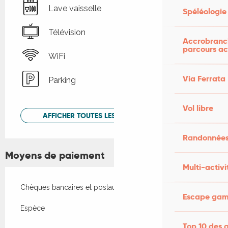
Lave vaisselle
Spéléologie
Télévision
Accrobranch
parcours ac
WiFi
Via Ferrata
Parking
Vol libre
AFFICHER TOUTES LES PRESTATIONS
Randonnées
Moyens de paiement
Multi-activi
Chèques bancaires et postaux
Escape game
Espèce
Top 10 des a