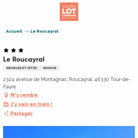
Aller
au
contenu
principal
Accueil
Le Roucayral
Le Roucayral
MEUBLÉS ET GÎTES
MAISON
2324 avenue de Montagnac, Roucayral, 46330 Tour-de-
Faure
M'y rendre
J'y vais en train !
Partager