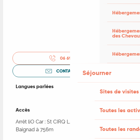
Hébergemen
Hébergement
des Chevau
Hébergement
06 69 14 14
▒▒
CONTACTEZ-NOUS
Séjourner
Langues parlées
Langues parlées
Sites de visites
Accès
Accès
Toutes les activ
Arrêt liO Car : St CIRQ LAPOPIE - Camping
Toutes les ran
Baignad à 756m