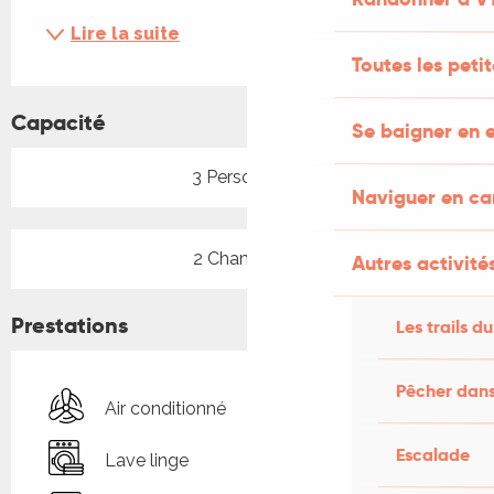
Lire la suite
Toutes les peti
Capacité
Se baigner en e
3 Personne(s)
Naviguer en c
2 Chambre(s)
Autres activités
Prestations
Les trails du
Pêcher dans
Air conditionné
Escalade
Lave linge