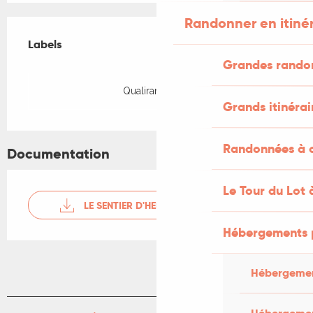
Randonner en itiné
Offres de prestations
Labels
Labels
Grandes rando
Qualirando Lot
Grands itinérai
Randonnées à c
Documentation
Le Tour du Lot 
LE SENTIER D'HENRI
Hébergements 
Hébergemen