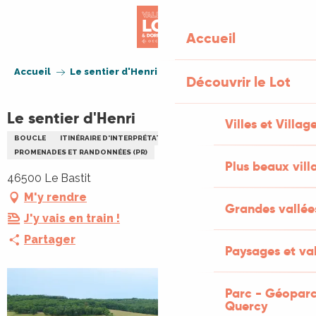
Aller
au
Accueil
contenu
principal
Accueil
Le sentier d'Henri
Découvrir le Lot
Le sentier d'Henri
Villes et Villag
BOUCLE
ITINÉRAIRE D'INTERPRÉTATION
PROMENADES ET RANDONNÉES (PR)
Plus beaux vill
46500 Le Bastit
M'y rendre
Grandes vallée
J'y vais en train !
Partager
Paysages et val
Parc - Géoparc
Quercy