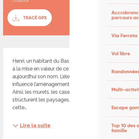
Distance
9.4 km
Documentation
Accrobranch
parcours ac
TRACÉ GPX
SECTI
Via Ferrata
Description
Vol libre
Henri, un habitant du Bastit, a fortement contribué 
à la mise en valeur de ce sentier qui porte 
Randonnées
aujourd’hui son nom. L’élevage ovin a fortement 
influencé l’aménagement des Causses du Quercy. 
Multi-activi
Ainsi, les murets, les caselles et les gariottes qui 
structurent les paysages, sont les témoins de 
Escape game
cette...
Top 10 des a
Lire la suite
famille