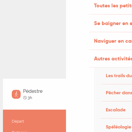
Toutes les peti
Se baigner en e
Naviguer en c
Autres activités
Les trails du
Pédestre
Pêcher dans
Moyen
3h
Escalade
Informations pratiques
Départ
Le Bastit
Spéléologie