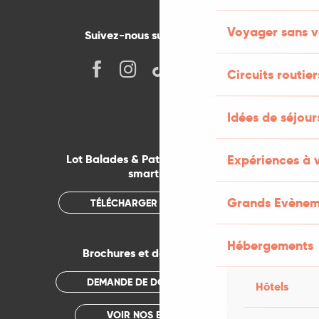
Voyager sans v
Suivez-nous sur les réseaux !
Circuits routier
Idées de séjou
Expériences à 
Lot Balades & Patrimoines sur votre
smartphone
Grands Evènem
TÉLÉCHARGER L'APPLICATION
Hébergements
Brochures et documentations
DEMANDE DE DOCUMENTATION
Hôtels
VOIR NOS BROCHURES