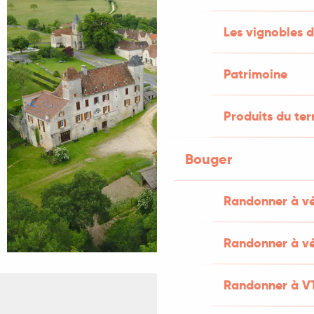
Les vignobles d
Patrimoine
Produits du ter
Bouger
Randonner à v
Randonner à vé
Randonner à V