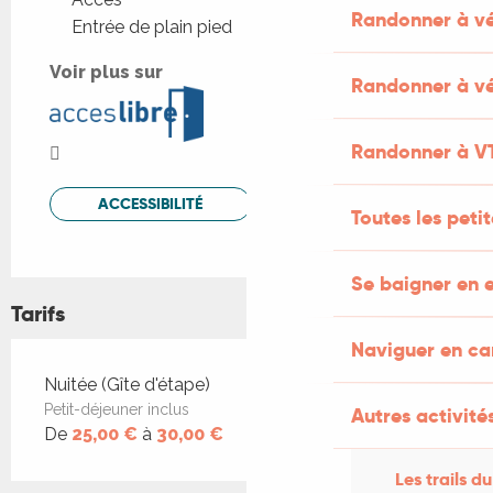
Randonner à v
Entrée de plain pied
Voir plus sur
Randonner à vé
Randonner à V
ACCESSIBILITÉ
Toutes les peti
Se baigner en e
Tarifs
Naviguer en c
Tarifs 2026
Nuitée (Gîte d'étape)
Petit-déjeuner inclus
Autres activités
De
25,00 €
à
30,00 €
Les trails du