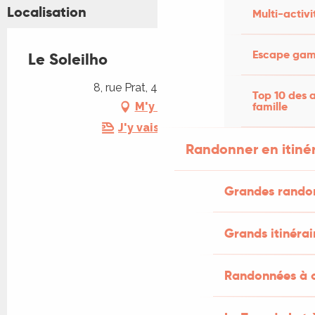
Localisation
Multi-activi
Escape game
Le Soleilho
8, rue Prat, 46100 Figeac
Top 10 des a
famille
M'y rendre
J'y vais en train !
Randonner en itiné
Grandes rando
Grands itinérai
Randonnées à c