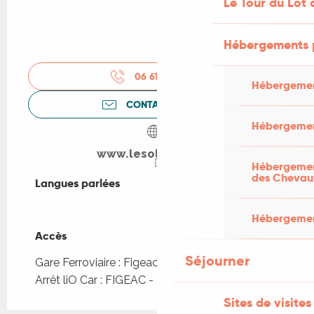
Le Tour du Lot 
Hébergements 
06 61 28 57
▒▒
Hébergemen
CONTACTEZ-NOUS
Hébergemen
www.lesoleilho.com
Hébergement
des Chevau
Langues parlées
Langues parlées
Hébergement
Accès
Accès
Séjourner
Gare Ferroviaire : Figeac à 909m
Arrêt liO Car : FIGEAC - Gare routière à 607m
Sites de visites