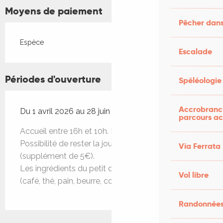
Moyens de paiement
Pêcher dans
Espèce
Escalade
Périodes d'ouverture
Spéléologie
Accrobranch
Du 1 avril 2026 au 28 juin 2026
parcours ac
Accueil entre 16h et 10h. Départ avant 9h.
Possibilité de rester la journée ou d'arriver plus tôt
Via Ferrata
(supplément de 5€).
Les ingrédients du petit déjeuner sont fournis
Vol libre
(café, thé, pain, beurre, confiture).
Randonnées