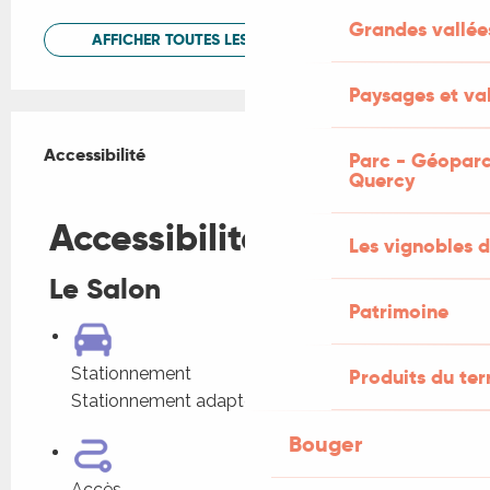
Grandes vallée
AFFICHER TOUTES LES PRESTATIONS
Paysages et val
Offres de prestations
Accessibilité
Accessibilité
Parc - Géoparc
Quercy
Fermer
Accessibilité
Les vignobles d
Le Salon
Patrimoine
Stationnement
Produits du ter
Stationnement adapté dans l'établissement
Bouger
Accès