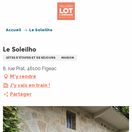
Aller
au
contenu
principal
Accueil
Le Soleilho
Le Soleilho
GÎTES D'ÉTAPES ET DE SÉJOURS
MAISON
8, rue Prat, 46100 Figeac
M'y rendre
J'y vais en train !
Partager