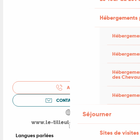
Hébergements 
Hébergemen
Hébergemen
Hébergement
des Chevau
APPELER
Hébergement
CONTACTEZ-NOUS
Séjourner
www.le-tilleul-de-leontine.fr
Sites de visites
Langues parlées
Langues parlées