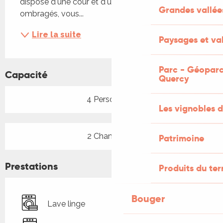
dispose d'une cour et d'un jardin clôturés et 
Grandes vallée
ombragés, vous...
Lire la suite
Paysages et val
Parc - Géoparc
Capacité
Quercy
4 Personne(s)
Les vignobles d
2 Chambre(s)
Patrimoine
Prestations
Produits du ter
Bouger
Lave linge