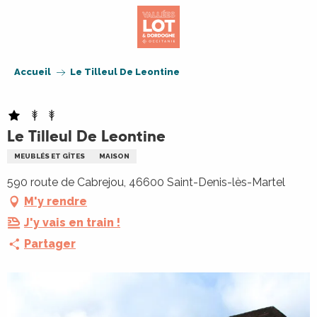
Aller
au
contenu
principal
Accueil
Le Tilleul De Leontine
Le Tilleul De Leontine
MEUBLÉS ET GÎTES
MAISON
590 route de Cabrejou, 46600 Saint-Denis-lès-Martel
M'y rendre
J'y vais en train !
Partager