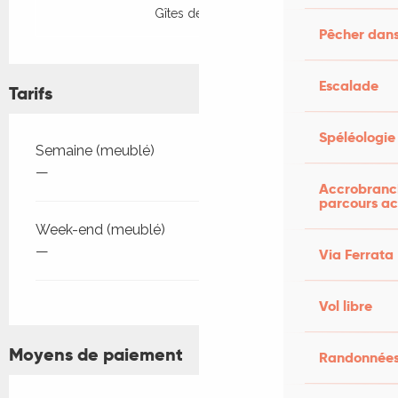
Gîtes de France
Pêcher dans
Escalade
Tarifs
Spéléologie
Tarifs 2026
Semaine (meublé)
—
Accrobranch
parcours ac
Week-end (meublé)
—
Via Ferrata
Vol libre
Moyens de paiement
Randonnées