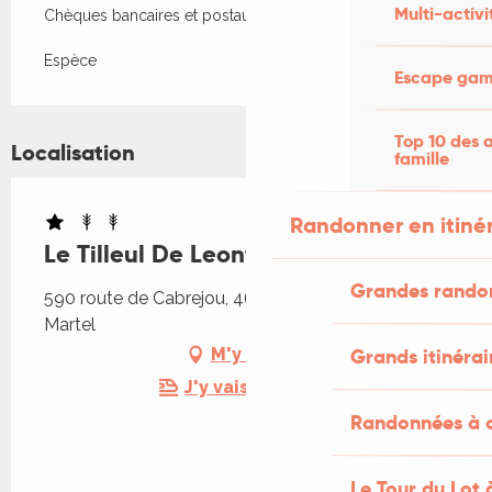
Multi-activi
Chèques bancaires et postaux
Espèce
Escape game
Top 10 des a
Localisation
famille
Randonner en itiné
Le Tilleul De Leontine
Grandes rando
590 route de Cabrejou, 46600 Saint-Denis-lès-
Martel
Grands itinérai
M'y rendre
J'y vais en train !
Randonnées à c
Le Tour du Lot 