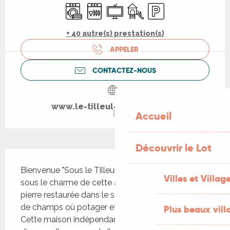
Lave linge
Lave vaisselle
Télévision
Jeux pour enfants / Espace
Parking
+ 40 autre(s) prestation(s)
APPELER
CONTACTEZ-NOUS
www.le-tilleul-de-leontine.fr
Accueil
Découvrir le Lot
Description
Bienvenue "Sous le Tilleul de Léontine", vous serez 
Villes et Villag
sous le charme de cette ancienne longère en 
pierre restaurée dans le style du pays, entourée 
de champs où potager et noyeraie se côtoient. 
Plus beaux vill
Cette maison indépendante, de plain-pied 