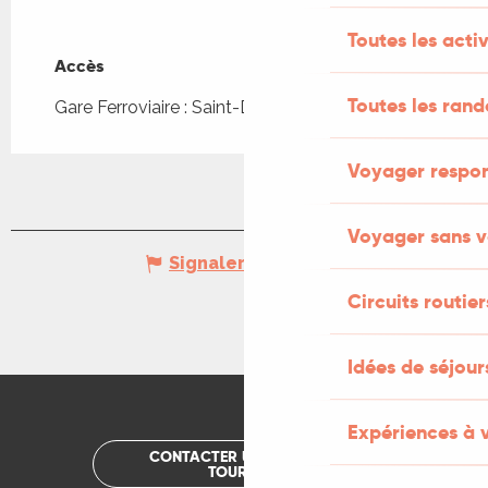
Toutes les activ
Accès
Accès
Toutes les ran
Gare Ferroviaire : Saint-Denis-les-Martel à 4km
Voyager respo
Voyager sans v
Signaler une erreur
Circuits routier
Idées de séjou
Expériences à 
CONTACTER UN OFFICE DE
TOURISME