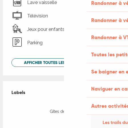
Randonner à v
Lave vaisselle
Télévision
Randonner à vé
Jeux pour enfants / Espace jeux
Randonner à V
Parking
Toutes les peti
AFFICHER TOUTES LES PRESTATIONS
Se baigner en e
Offres de prestations
Naviguer en c
Labels
Labels
Autres activités
Gîtes de France
Les trails du