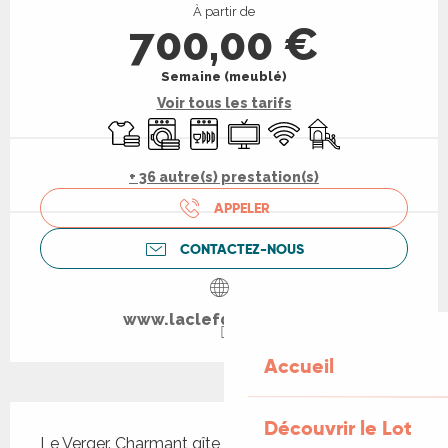
À partir de
700,00 €
Semaine (meublé)
Voir tous les tarifs
Draps et linge
Lave linge
Lave vaisselle
Télévision
WiFi
Jeux pour enfants 
+ 36 autre(s) prestation(s)
APPELER
CONTACTEZ-NOUS
www.laclefdesvignes.fr
Accueil
Description
Découvrir le Lot
Le Verger. Charmant gîte de 3 chambres pour 6 