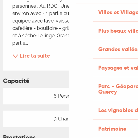
personnes . Au RDC : Une grande pièce de 60m² 
Villes et Villag
environ avec - 1 partie cuisine entièrement 
équipée avec lave-vaisselle - microondes - four - 
cafetière - bouilloire - grille-pain - machine à laver 
Plus beaux vill
et à sécher le linge. Grande table pour 8 pers. - 1 
partie...
Grandes vallée
Lire la suite
Paysages et val
Capacité
Parc - Géoparc
Quercy
6 Personne(s)
Les vignobles d
3 Chambre(s)
Patrimoine
Prestations