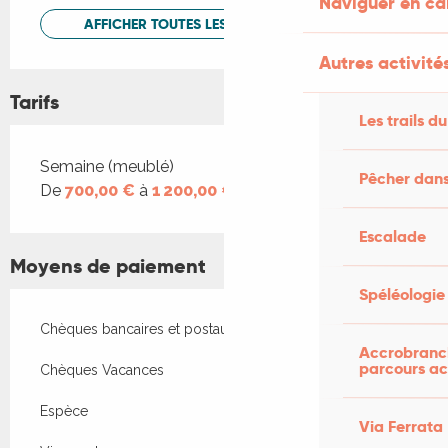
Naviguer en c
AFFICHER TOUTES LES PRESTATIONS
Autres activités
Tarifs
Les trails du
Tarifs 2026
Semaine (meublé)
Pêcher dans
De
700,00 €
à
1 200,00 €
Escalade
Moyens de paiement
Spéléologie
Chèques bancaires et postaux
Accrobranch
parcours ac
Chèques Vacances
Espèce
Via Ferrata