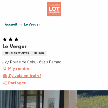
Aller
au
contenu
principal
Accueil
Le Verger
Le Verger
MEUBLÉS ET GÎTES
MAISON
527 Route de Cels, 46140 Parnac
M'y rendre
J'y vais en train !
Partager