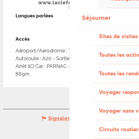
www.laclefdesvignes.fr
Langues parlées
Langues parlées
Séjourner
Sites de visites
Accès
Accès
Aéroport/Aérodrome : Toulouse à 134km
Toutes les activ
Autoroute : A20 - Sortie 57 ou 58
Arrêt liO Car : PARNAC - Embt D8 x D230 à
Toutes les ran
869m
Voyager respo
Voyager sans v
Signaler une erreur
Circuits routier