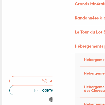
Grands itinérai
Randonnées à c
Le Tour du Lot 
Hébergements 
Hébergemen
Hébergemen
APPELER
Hébergement
des Chevau
CONTACTEZ-NOUS
Hébergement