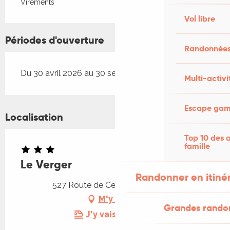
Virements
Vol libre
Périodes d'ouverture
Randonnées
Du 30 avril 2026 au 30 septembre 2026
Multi-activi
Escape game
Localisation
Top 10 des a
famille
Le Verger
Randonner en itiné
527 Route de Cels, 46140 Parnac
M'y rendre
Grandes rando
J'y vais en train !