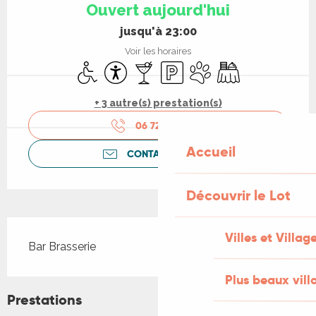
Ouvert aujourd'hui
jusqu'à 23:00
Voir les horaires
Accès handicapés
Accessibilité
Bar / Buvette
Parking
Animaux acceptés
Banquet
+ 3 autre(s) prestation(s)
06 72 51 34
▒▒
Accueil
CONTACTEZ-NOUS
Découvrir le Lot
Description
Villes et Villag
Bar Brasserie
Plus beaux vill
Prestations