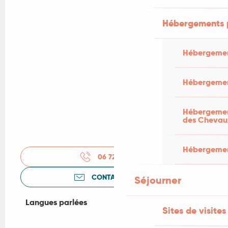
Hébergements 
Hébergemen
Hébergemen
Hébergement
des Chevau
Hébergement
06 72 51 34
▒▒
CONTACTEZ-NOUS
Séjourner
Langues parlées
Langues parlées
Sites de visites