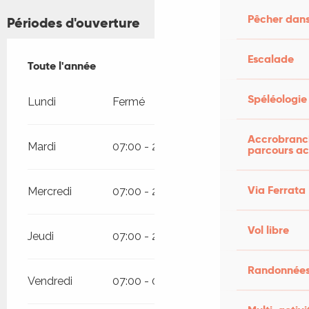
Pêcher dans
Périodes d'ouverture
Escalade
Toute l'année
Toute l'année
Spéléologie
Lundi
Fermé
Accrobranch
Mardi
07:00 - 20:20
parcours ac
Via Ferrata
Mercredi
07:00 - 20:20
Vol libre
Jeudi
07:00 - 20:20
Randonnées
Vendredi
07:00 - 01:00