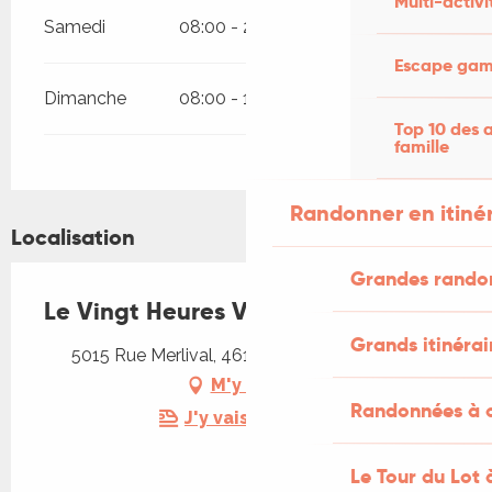
Multi-activi
Samedi
08:00 - 23:00
Escape game
Dimanche
08:00 - 14:00
Top 10 des a
famille
Randonner en itiné
Localisation
Grandes rando
Le Vingt Heures Vingt
Grands itinérai
5015 Rue Merlival, 46120 Lacapelle-Marival
M'y rendre
Randonnées à c
J'y vais en train !
Le Tour du Lot 