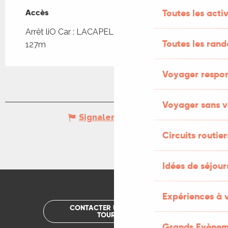
Toutes les activ
Accès
Accès
Arrêt liO Car : LACAPELLE-MARIVAL - Bourg à
Toutes les ran
127m
Voyager respo
Voyager sans v
Signaler une erreur
Circuits routier
Idées de séjou
Expériences à 
CONTACTER UN OFFICE DE
TOURISME
Grands Evènem