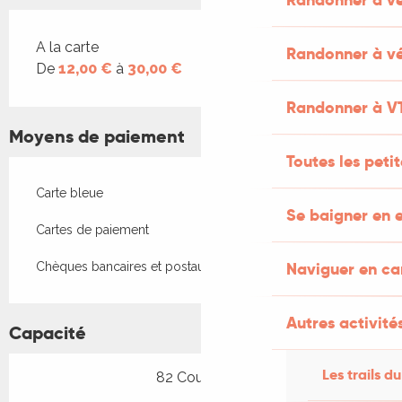
Tarifs 2026
A la carte
Randonner à vé
De
12,00 €
à
30,00 €
Randonner à V
Moyens de paiement
Toutes les peti
Carte bleue
Se baigner en e
Cartes de paiement
Naviguer en c
Chèques bancaires et postaux
Autres activités
Capacité
Les trails du
82 Couvert(s)