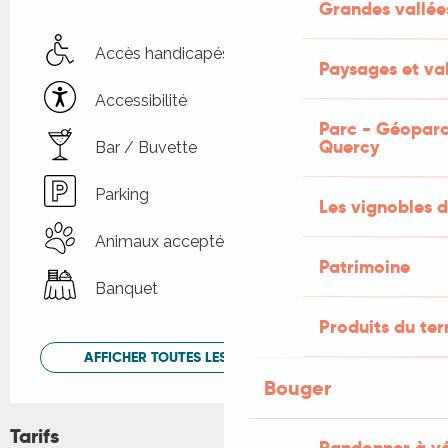
Grandes vallée
Accès handicapés
Paysages et val
Accessibilité
Parc - Géoparc
Quercy
Bar / Buvette
Parking
Les vignobles d
Animaux acceptés
Patrimoine
Banquet
Produits du ter
AFFICHER TOUTES LES PRESTATIONS
Bouger
Tarifs
Randonner à v