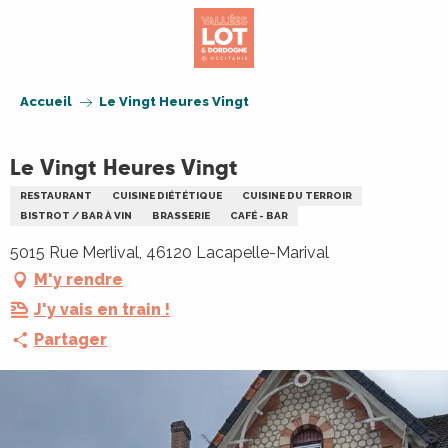
Aller
au
contenu
principal
Accueil
Le Vingt Heures Vingt
Le Vingt Heures Vingt
RESTAURANT
CUISINE DIÉTÉTIQUE
CUISINE DU TERROIR
BISTROT / BAR À VIN
BRASSERIE
CAFÉ - BAR
5015 Rue Merlival, 46120 Lacapelle-Marival
M'y rendre
J'y vais en train !
Partager