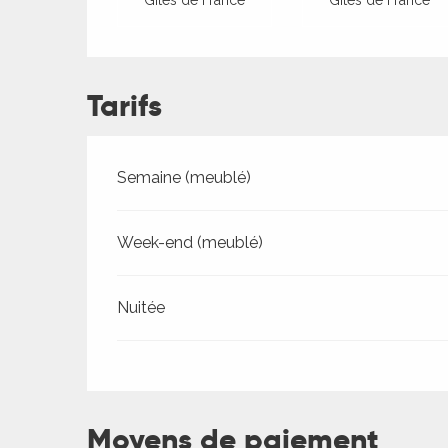
Gîtes de France
Gîtes de France
Tarifs
Tarifs 2026
Semaine (meublé)
ages
Week-end (meublé)
Nuitée
es
es
Moyens de paiement