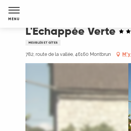
Aller
Accueil
L'Échappée Verte
au
contenu
MENU
principal
L'Échappée Verte
NTS
MENTS
MEUBLÉS ET GÎTES
S
URS
782, route de la vallée, 46160 Montbrun
M'y
du Lot
dans
s le
e