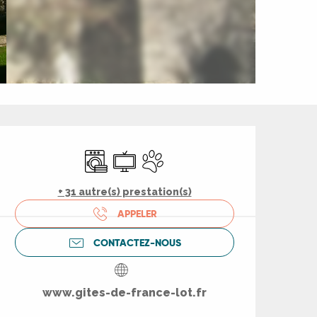
Ouverture et coord
Lave linge
Télévision
Animaux acceptés
+ 31 autre(s) prestation(s)
APPELER
CONTACTEZ-NOUS
www.gites-de-france-lot.fr