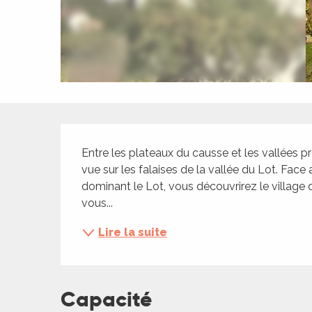
ches,
 et
car
ues
a
ents
Description
es
Entre les plateaux du causse et les vallées p
ents
vue sur les falaises de la vallée du Lot. Face
dominant le Lot, vous découvrirez le village d
es
ités
vous...
ames
Lire la suite
piste
 faire
Capacité