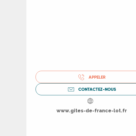
R
ts
rs
APPELER
ns
CONTACTEZ-NOUS
ue
www.gites-de-france-lot.fr