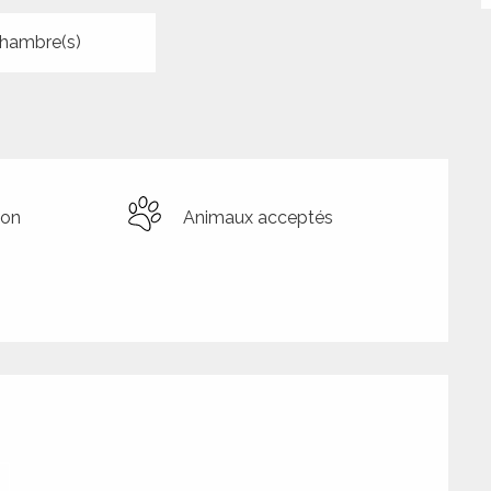
hambre(s)
ion
Animaux acceptés
tions