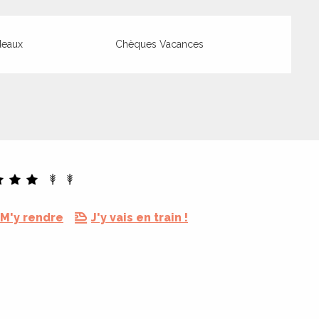
deaux
Chèques Vacances
M'y rendre
J'y vais en train !