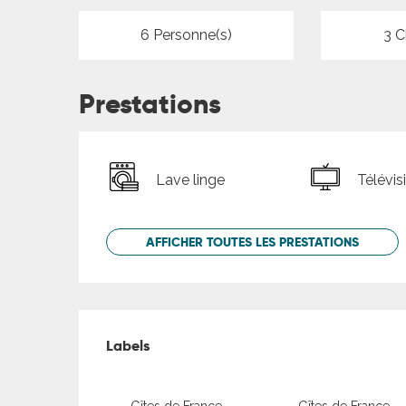
6 Personne(s)
3 C
Prestations
Lave linge
Télévis
AFFICHER TOUTES LES PRESTATIONS
Offres de presta
Labels
Labels