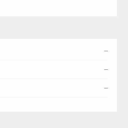
—
—
—