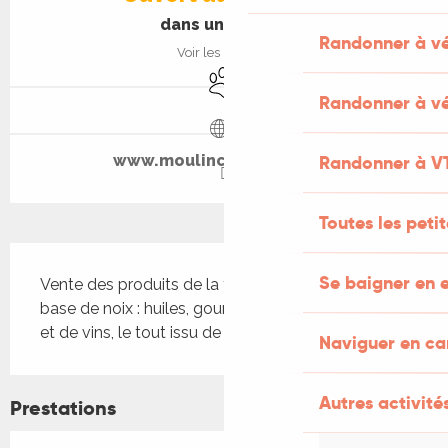
dans une heure
Randonner à v
Voir les horaires
Animaux acceptés
Randonner à vé
Randonner à V
www.moulincastagne.com
Toutes les peti
Description
Se baigner en e
Vente des produits de la ferme locale Castagné à 
base de noix : huiles, gourmandises, noix sèches,... 
et de vins, le tout issu de l'agriculture biologique.
Naviguer en c
Autres activités
Prestations