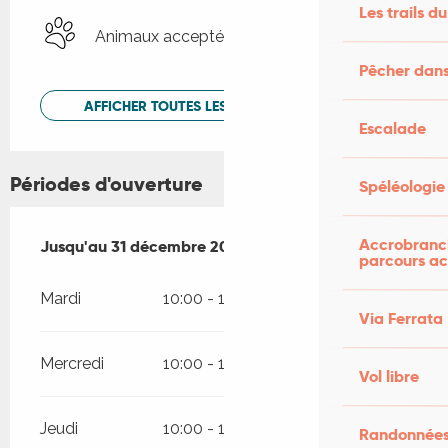
Les trails du
Animaux acceptés
Pêcher dans
AFFICHER TOUTES LES PRESTATIONS
Escalade
Périodes d'ouverture
Spéléologie
Accrobranch
Du
Jusqu'au
1 avril 2026
31 décembre 2026
au
31 décembre 2026
parcours ac
Mardi
10:00 - 12:30
13:30 - 18:00
Via Ferrata
Mercredi
10:00 - 12:30
13:30 - 18:00
Vol libre
Jeudi
10:00 - 12:30
13:30 - 18:00
Randonnées