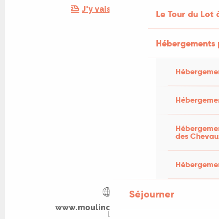
J'y vais en train !
Le Tour du Lot 
Hébergements 
Hébergemen
Hébergemen
Hébergement
des Chevau
Hébergement
Séjourner
www.moulincastagne.com