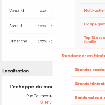
Multi-activi
Vendredi
10:00 - 12:30
13:30 - 18:00
Escape game
Samedi
10:00 - 12:30
13:30 - 18:00
Top 10 des a
Dimanche
10:00 - 12:30
13:30 - 18:00
famille
Randonner en itiné
Grandes rando
Localisation
Grands itinérai
L'échoppe du moulin
Rue Tournemire, 46600 Martel
Randonnées à c
M'y rendre