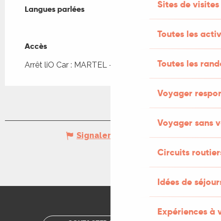
Sites de visites
Langues parlées
Langues parlées
Toutes les activ
Accès
Accès
Toutes les ran
Arrêt liO Car : MARTEL - Bourg à 62m
Voyager respo
Voyager sans v
Signaler une erreur
Circuits routier
Idées de séjou
Expériences à 