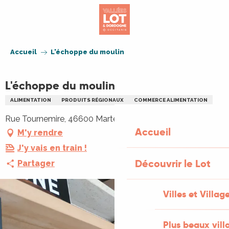
Aller
au
contenu
principal
Accueil
L'échoppe du moulin
L'échoppe du moulin
ALIMENTATION
PRODUITS RÉGIONAUX
COMMERCE ALIMENTATION
Rue Tournemire, 46600 Martel
Accueil
M'y rendre
J'y vais en train !
Découvrir le Lot
Partager
Villes et Villag
Plus beaux vill