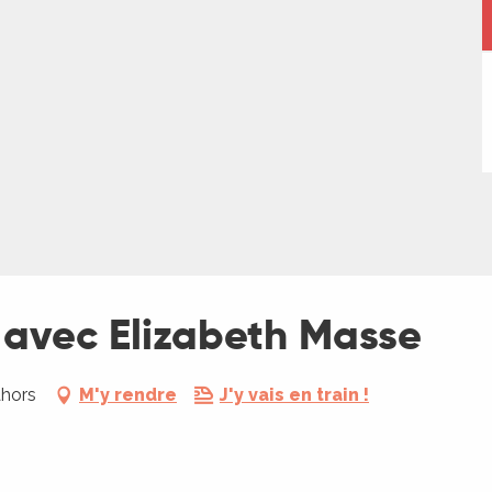
 avec Elizabeth Masse
ahors
M'y rendre
J'y vais en train !