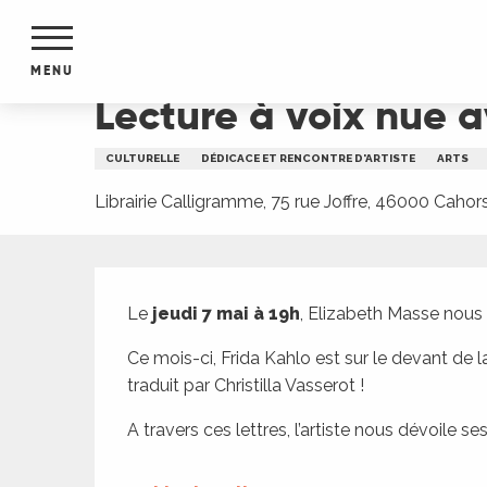
Aller
Accueil
Lecture à voix nue avec Elizabeth Masse
au
contenu
MENU
principal
Lecture à voix nue 
NTS
MENTS
CULTURELLE
DÉDICACE ET RENCONTRE D'ARTISTE
ARTS
S
URS
Librairie Calligramme, 75 rue Joffre, 46000 Cahor
Description
du Lot
Le 
jeudi 7 mai à 19h
, Elizabeth Masse nous 
dans
s le
Ce mois-ci, Frida Kahlo est sur le devant de la
traduit par Christilla Vasserot ! 
A travers ces lettres, l’artiste nous dévoile se
e