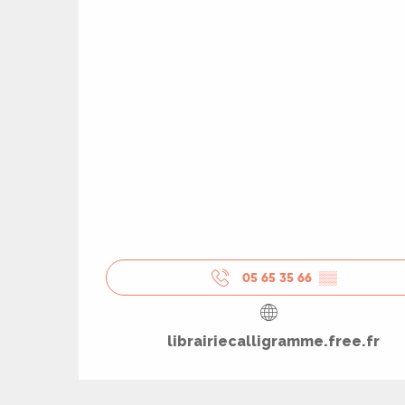
05 65 35 66
▒▒
R
librairiecalligramme.free.fr
ts