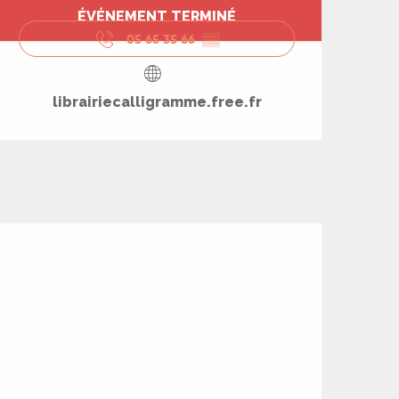
Ouverture et coord
ÉVÉNEMENT TERMINÉ
05 65 35 66
▒▒
librairiecalligramme.free.fr