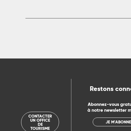
rs
ns
ue
Restons conn
Abonnez-vous grat
à notre newsletter 
CONTACTER
UN OFFICE
JE M'ABONNE
DE
TOURISME