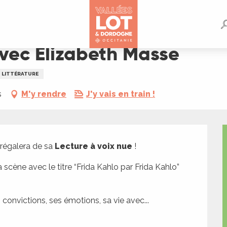
avec Elizabeth Masse
LITTÉRATURE
s
M'y rendre
J'y vais en train !
régalera de sa 
Lecture à voix nue
 !
 scène avec le titre “Frida Kahlo par Frida Kahlo” 
s convictions, ses émotions, sa vie avec...