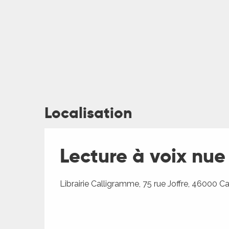
Localisation
ages
Lecture à voix nue
es
es
Librairie Calligramme, 75 rue Joffre, 46000 C