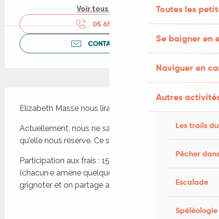
Toutes les peti
Voir tous les tarifs
05 65 24 35
▒▒
Se baigner en e
CONTACTEZ-NOUS
Naviguer en c
Description
Autres activités
Elizabeth Masse nous lira un texte de son choix 
Les trails du
Actuellement, nous ne savons pas encore ce 
qu'elle nous réserve. Ce sera donc une surprise !
Pêcher dans
Participation aux frais : 15 € + auberge espagnole 
(chacun·e amène quelque chose à boire ou à 
Escalade
grignoter et on partage après la lecture). 
Spéléologie