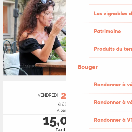
Les vignobles d
Patrimoine
Produits du ter
Bouger
Randonner à v
Ouverture et coordonnées
21
VENDREDI
AOÛT
Randonner à vé
à 20:00
À partir de
15,00 €
Randonner à V
Tarif plein