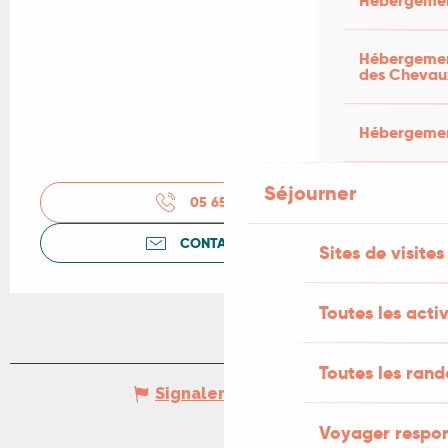
Hébergemen
Hébergement
des Chevau
Hébergement
Séjourner
05 65 24 35
▒▒
CONTACTEZ-NOUS
Sites de visites
Toutes les activ
Toutes les ran
Signaler une erreur
Voyager respo