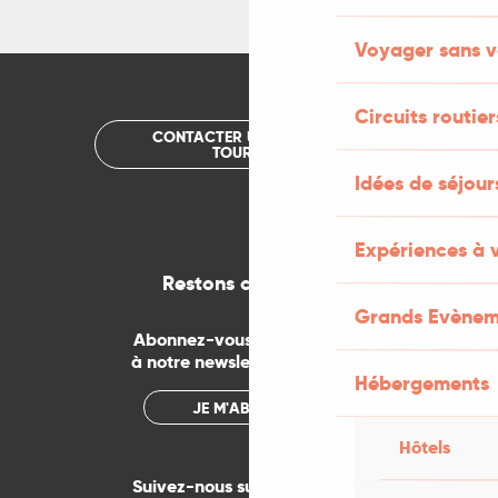
Voyager sans v
Circuits routier
CONTACTER UN OFFICE DE
TOURISME
Idées de séjou
Expériences à 
Restons connectés
Grands Evènem
Abonnez-vous gratuitement
à notre newsletter mensuelle
Hébergements
JE M'ABONNE
Hôtels
Suivez-nous sur les réseaux !