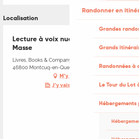
Randonner en itiné
Localisation
Grandes rando
Lecture à voix nue avec Elizabeth
Masse
Grands itinérai
Livres, Books & Company, 11 Rue de Montmartre,
Randonnées à c
46800 Montcuq-en-Quercy-Blanc
M'y rendre
Le Tour du Lot 
J'y vais en train !
Hébergements 
Hébergemen