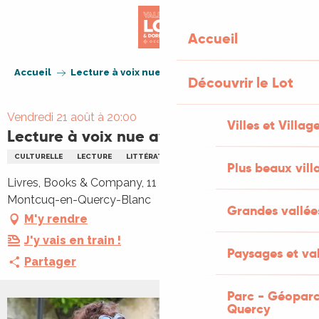
Aller
au
Accueil
contenu
principal
Accueil
Lecture à voix nue avec Elizabeth Masse
Découvrir le Lot
Vendredi 21 août à 20:00
Villes et Villag
Lecture à voix nue avec Elizabeth Masse
CULTURELLE
LECTURE
LITTÉRATURE
Plus beaux vill
Livres, Books & Company, 11 Rue de Montmartre, 46800
Montcuq-en-Quercy-Blanc
Grandes vallée
M'y rendre
J'y vais en train !
Paysages et val
Partager
Parc - Géoparc
Quercy