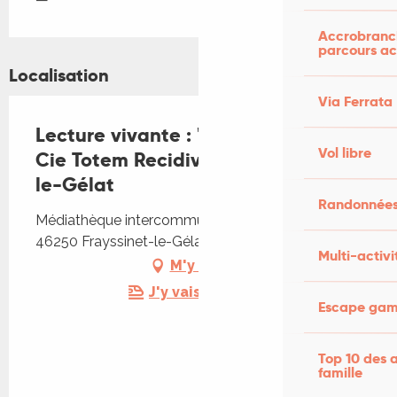
Accrobranch
parcours ac
Localisation
Via Ferrata
Lecture vivante : "Cabane" par la
Vol libre
Cie Totem Recidive à Frayssinet-
le-Gélat
Randonnées
Médiathèque intercommunale, Route de Fumel,
46250 Frayssinet-le-Gélat
Multi-activi
M'y rendre
J'y vais en train !
Escape game
Top 10 des a
famille