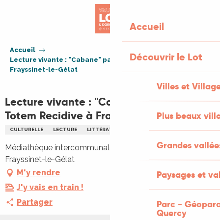
Aller
au
Accueil
contenu
principal
Accueil
Découvrir le Lot
Lecture vivante : "Cabane" par la Cie Totem Recidive à
Frayssinet-le-Gélat
Villes et Villag
Lecture vivante : "Cabane" par la Cie
Totem Recidive à Frayssinet-le-Gélat
Plus beaux vill
CULTURELLE
LECTURE
LITTÉRATURE
Grandes vallée
Médiathèque intercommunale, Route de Fumel, 46250
Frayssinet-le-Gélat
M'y rendre
Paysages et val
J'y vais en train !
Partager
Parc - Géoparc
Quercy