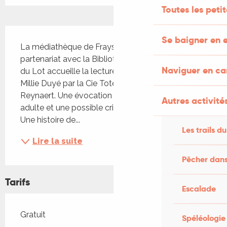
Toutes les peti
Description
Se baigner en e
La médiathèque de Frayssinet-le-Gélat, en 
partenariat avec la Bibliothèque Départementale 
Naviguer en c
du Lot accueille la lecture vivante de "Cabane" de 
Millie Duyé par la Cie Totem Recidive, avec Loris 
Reynaert. Une évocation du passage à l’âge 
Autres activités
adulte et une possible critique du monde adulte. 
Une histoire de...
Les trails du
Lire la suite
Pêcher dans
Tarifs
Escalade
Tarifs 2026
Gratuit
Spéléologie
—