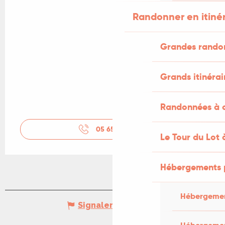
Randonner en itiné
Grandes rando
Grands itinérai
Randonnées à c
05 65 36 61
▒▒
Le Tour du Lot 
Hébergements 
Hébergemen
Signaler une erreur