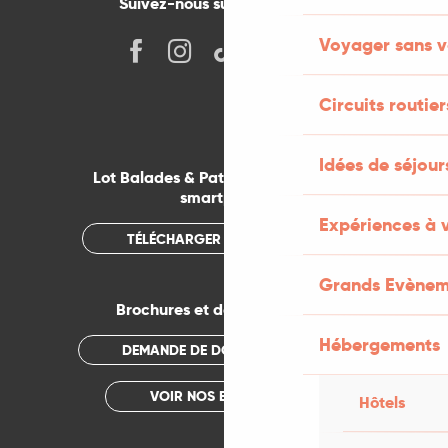
Suivez-nous sur les réseaux !
Voyager sans v
Circuits routier
Idées de séjou
Lot Balades & Patrimoines sur votre
smartphone
Expériences à 
TÉLÉCHARGER L'APPLICATION
Grands Evènem
Brochures et documentations
Hébergements
DEMANDE DE DOCUMENTATION
VOIR NOS BROCHURES
Hôtels