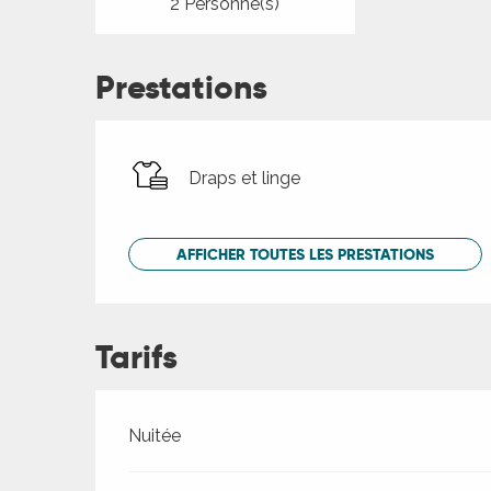
2 Personne(s)
Prestations
Draps et linge
AFFICHER TOUTES LES PRESTATIONS
Tarifs
Tarifs 2026
Nuitée