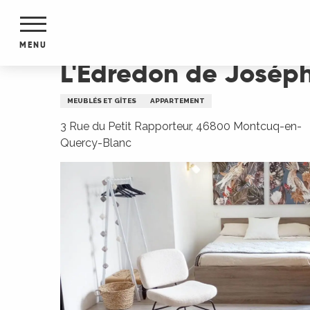
Aller
Accueil
L'Edredon de Joséphine
au
contenu
MENU
principal
L'Edredon de Josép
NTS
MENTS
MEUBLÉS ET GÎTES
APPARTEMENT
S
URS
3 Rue du Petit Rapporteur, 46800 Montcuq-en-
Quercy-Blanc
du Lot
dans
s le
e