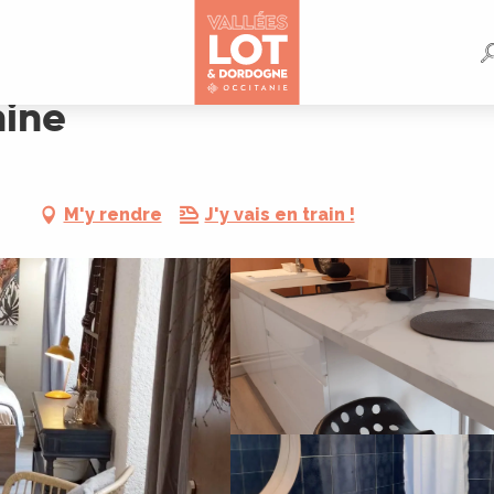
hine
M'y rendre
J'y vais en train !