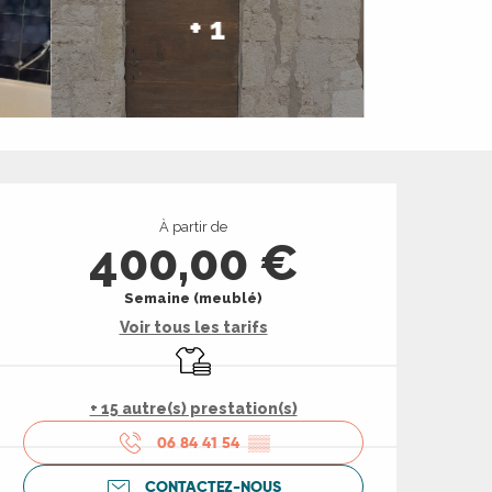
+ 1
Ouverture et coord
À partir de
400,00 €
Semaine (meublé)
Voir tous les tarifs
Draps et linge
+ 15 autre(s) prestation(s)
06 84 41 54
▒▒
CONTACTEZ-NOUS