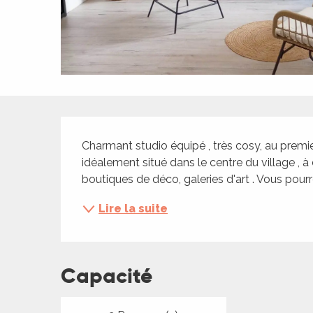
ches,
 et
car
ues
a
Description
ents
Charmant studio équipé , très cosy, au premi
es
idéalement situé dans le centre du village , 
ents
boutiques de déco, galeries d'art . Vous pour
es
ités
Lire la suite
ames
piste
Capacité
 faire