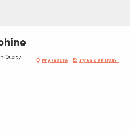
phine
en-Quercy-
M'y rendre
J'y vais en train !