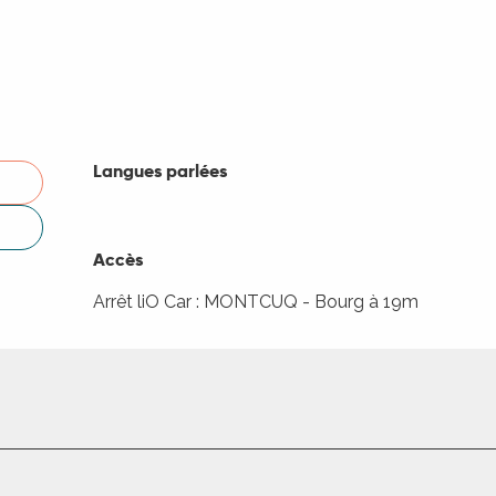
Langues parlées
Langues parlées
Accès
Accès
Arrêt liO Car : MONTCUQ - Bourg à 19m