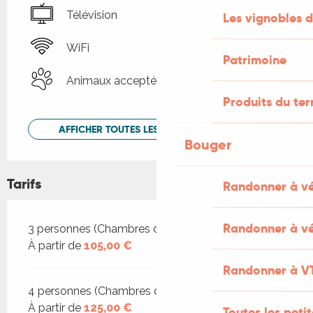
Télévision
Les vignobles d
WiFi
Patrimoine
Animaux acceptés
Produits du ter
AFFICHER TOUTES LES PRESTATIONS
Bouger
Tarifs
Randonner à v
Randonner à vé
Tarifs 2026
3 personnes (Chambres d'hôtes)
À partir de
105,00 €
Randonner à V
4 personnes (Chambres d'hôtes)
À partir de
125,00 €
Toutes les peti