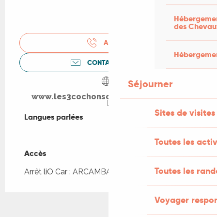
Hébergement
des Chevau
APPELER
Hébergement
CONTACTEZ-NOUS
Séjourner
www.les3cochonsdolt.jimdofree.com
Sites de visites
Langues parlées
Langues parlées
Toutes les activ
Accès
Accès
Toutes les ran
Arrêt liO Car : ARCAMBAL - Bourg à 97m
Voyager respo