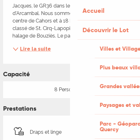
Jacques, le GR36 dans le centre bourg du village 
Accueil
d'Arcambal. Nous sommes à 8 kilomètres du 
centre de Cahors et à 18 kilomètres du village 
classé de St. Cirq-Lapopie et du chemin de 
Découvrir le Lot
halage de Bouziès. Le parc...
Villes et Villag
Lire la suite
Plus beaux vill
Capacité
Grandes vallée
8 Personne(s)
Paysages et val
Prestations
Parc - Géoparc
Quercy
Draps et linge