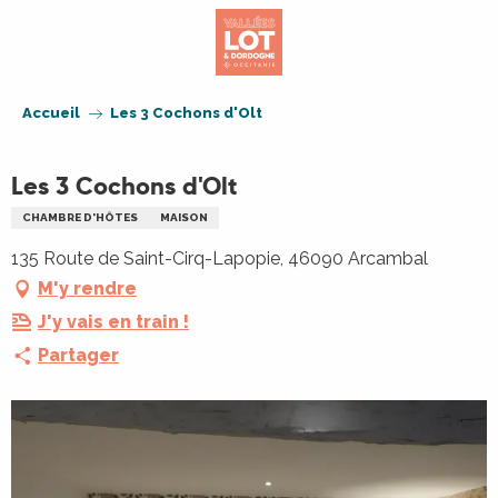
Aller
au
contenu
principal
Accueil
Les 3 Cochons d'Olt
Les 3 Cochons d'Olt
CHAMBRE D'HÔTES
MAISON
135 Route de Saint-Cirq-Lapopie, 46090 Arcambal
M'y rendre
J'y vais en train !
Partager