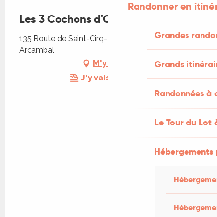
Randonner en itiné
Les 3 Cochons d'Olt
Grandes rando
135 Route de Saint-Cirq-Lapopie, 46090
Arcambal
Grands itinérai
M'y rendre
J'y vais en train !
Randonnées à c
Le Tour du Lot 
Hébergements 
Hébergemen
Hébergemen