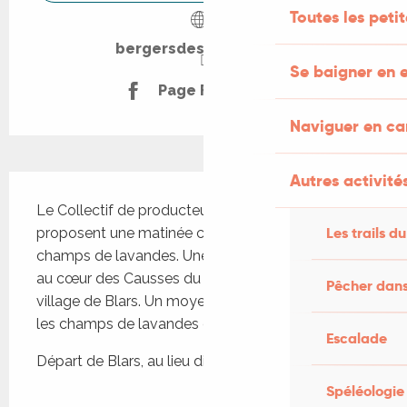
Toutes les peti
bergersdeslavandes.fr
Se baigner en e
Page Facebook
Naviguer en c
Autres activités
Description
Le Collectif de producteur Bergers des lavandes 
Les trails du
proposent une matinée cyclo pour découvrir les 
champs de lavandes. Une boucle est proposée 
au cœur des Causses du Quercy au départ du 
Pêcher dans
village de Blars. Un moyen ludique de découvrir 
les champs de lavandes en fleurs !
Escalade
Départ de Blars, au lieu dit Les...
Spéléologie