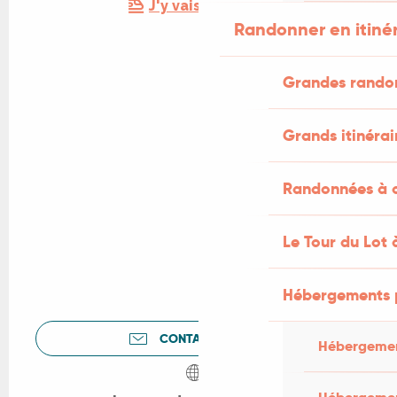
J'y vais en train !
Randonner en itiné
Grandes rando
Grands itinérai
Randonnées à c
Le Tour du Lot 
Hébergements 
CONTACTEZ-NOUS
Hébergemen