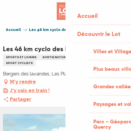
Aller
au
Accueil
contenu
principal
Accueil
Les 46 km cyclo des lavandes - ANNULÉ
Découvrir le Lot
Les 46 km cyclo des lavandes - ANNULÉ
Villes et Villag
SPORTS ET LOISIRS
SORTIE NATURE
RANDONNÉE
REPAS
SPORT CYCLISTE
Plus beaux vill
Bergers des lavandes, Les Places, 46330 Blars
M'y rendre
Grandes vallée
J'y vais en train !
Partager
Paysages et val
Parc - Géoparc
+2 PHOTOS
Quercy