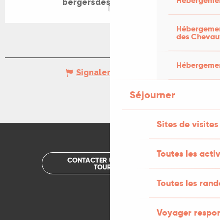
Hébergemen
bergersdeslavandes.fr
Hébergement
des Chevau
Hébergement
Signaler une erreur
Séjourner
Sites de visites
Toutes les activ
CONTACTER UN OFFICE DE
TOURISME
Toutes les ran
Voyager respo