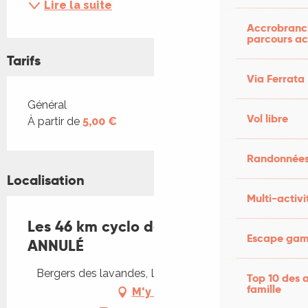
Lire la suite
Accrobranch
parcours ac
Tarifs
Via Ferrata
Tarifs 2026
Général
Vol libre
À partir de
5,00 €
Randonnées
Localisation
Multi-activi
Les 46 km cyclo des lavandes -
Escape game
ANNULÉ
Bergers des lavandes, Les Places, 46330 Blars
Top 10 des a
famille
M'y rendre