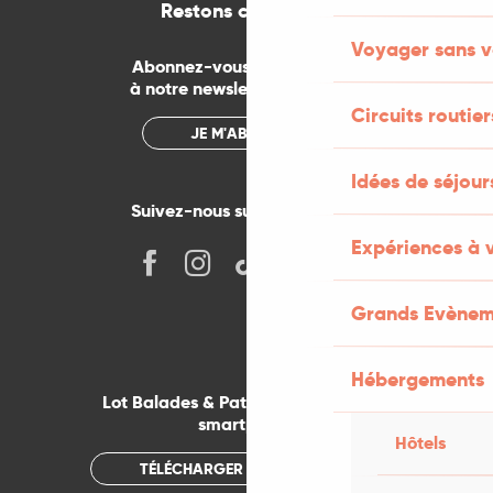
Restons connectés
Voyager sans v
Abonnez-vous gratuitement
à notre newsletter mensuelle
Circuits routier
JE M'ABONNE
Idées de séjou
Suivez-nous sur les réseaux !
Expériences à 
Grands Evènem
Hébergements
Lot Balades & Patrimoines sur votre
smartphone
Hôtels
TÉLÉCHARGER L'APPLICATION