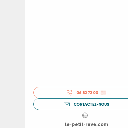
R
ts
rs
ns
06 82 72 00
▒▒
ue
CONTACTEZ-NOUS
le-petit-reve.com