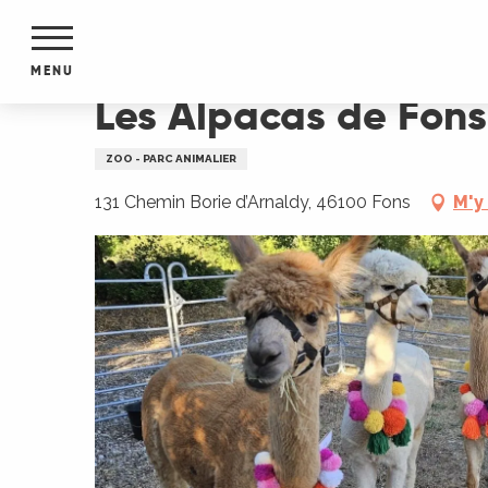
Aller
Accueil
Les Alpacas de Fons
au
contenu
MENU
principal
Les Alpacas de Fons
NTS
MENTS
ZOO - PARC ANIMALIER
S
URS
131 Chemin Borie d’Arnaldy, 46100 Fons
M'y
du Lot
dans
s le
e