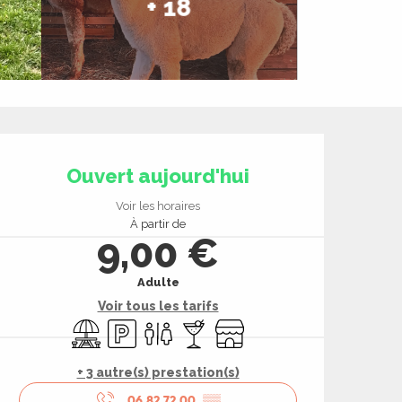
+ 18
Ouverture et coord
Ouvert aujourd'hui
Voir les horaires
À partir de
9,00 €
Adulte
Voir tous les tarifs
Aire de pique nique
Parking
Toilettes
Bar / Buvette
Boutique
+ 3 autre(s) prestation(s)
06 82 72 00
▒▒