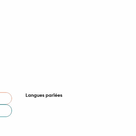
Langues parlées
Langues parlées