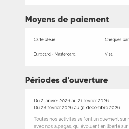
Moyens de paiement
Carte bleue
Chèques banc
Eurocard - Mastercard
Visa
ages
Périodes d'ouverture
es
Du 2 janvier 2026 au 21 février 2026
es
Du 28 février 2026 au 31 décembre 2026
Toutes nos activités se font uniquement sur 
avec nos alpagas, qui évoluent en liberté sur 