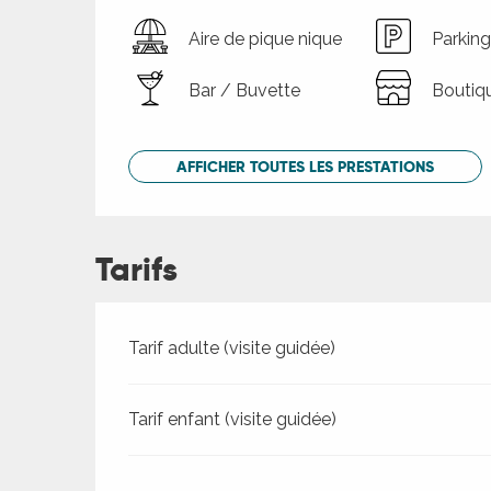
Aire de pique nique
Parking
Bar / Buvette
Boutiq
AFFICHER TOUTES LES PRESTATIONS
Tarifs
Tarifs 2026
Tarif adulte (visite guidée)
Tarif enfant (visite guidée)