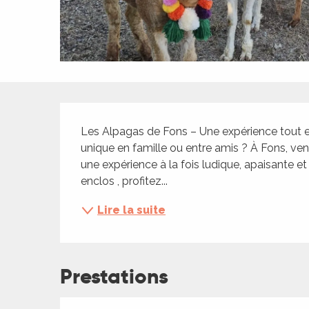
ches,
 et
car
ues
a
Description
ents
Les Alpagas de Fons – Une expérience tout e
es
unique en famille ou entre amis ? À Fons, ve
une expérience à la fois ludique, apaisante e
ents
enclos , profitez...
es
ités
Lire la suite
ames
piste
Prestations
 faire