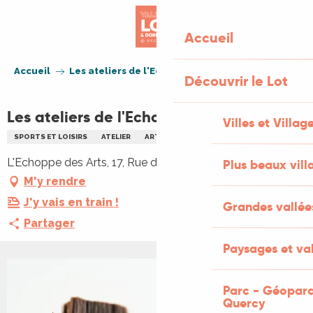
Aller
au
Accueil
contenu
principal
Accueil
Les ateliers de l'Echoppe des arts
Découvrir le Lot
Les ateliers de l'Echoppe des arts
Villes et Villag
SPORTS ET LOISIRS
ATELIER
ARTISANAT
PATRIMOINE
L'Echoppe des Arts, 17, Rue du Majou, 46300 Gourdon
Plus beaux vill
M'y rendre
J'y vais en train !
Grandes vallée
Partager
Paysages et val
Parc - Géoparc
Quercy