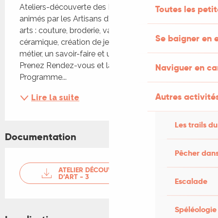
Ateliers-découverte des Métiers d'Art proposés et 
Toutes les peti
animés par les Artisans d'Art de l'Echoppe des 
arts : couture, broderie, vannerie, dessin, 
Se baigner en e
céramique, création de jeux en bois. Découvrir un 
métier, un savoir-faire et une passion vous tente? 
Prenez Rendez-vous et laissez-vous guider! Au 
Naviguer en c
Programme...
Autres activités
Lire la suite
Les trails du
Documentation
Pêcher dans
ATELIER DÉCOUVERTE MÉTIERS
D’ART - 3
Escalade
Spéléologie