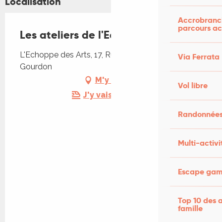
Localisation
Accrobranch
parcours ac
Les ateliers de l'Echoppe des arts
L'Echoppe des Arts, 17, Rue du Majou, 46300
Via Ferrata
Gourdon
M'y rendre
Vol libre
J'y vais en train !
Randonnées
Multi-activi
Escape game
Top 10 des a
famille