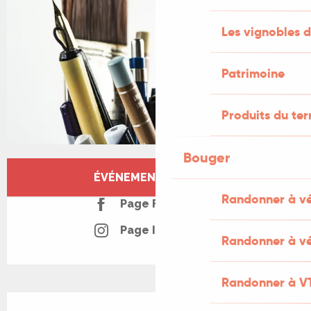
Les vignobles d
Patrimoine
Produits du ter
Bouger
Ouverture et coordonnées
ÉVÉNEMENT TERMINÉ
Randonner à v
Page Facebook
Page Instagram
Randonner à vé
Randonner à V
Description