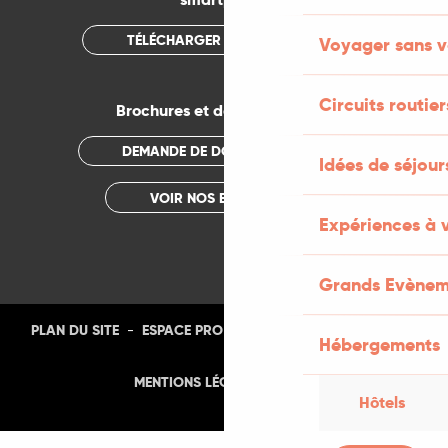
TÉLÉCHARGER L'APPLICATION
Voyager sans v
Circuits routier
Brochures et documentations
DEMANDE DE DOCUMENTATION
Idées de séjou
VOIR NOS BROCHURES
Expériences à 
Grands Evènem
-
-
-
-
PLAN DU SITE
ESPACE PRO
PRESSE
PHOTOTHÈQUE
Hébergements
-
MENTIONS LÉGALES
CGU
Hôtels