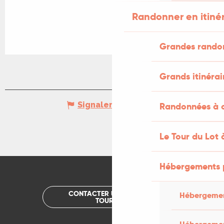
Randonner en itiné
Grandes rando
Grands itinérai
Signaler une erreur
Randonnées à c
Le Tour du Lot 
Hébergements 
CONTACTER UN OFFICE DE
Hébergemen
TOURISME