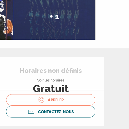
+ 1
Ouverture et coord
Horaires non définis
Voir les horaires
Gratuit
APPELER
CONTACTEZ-NOUS