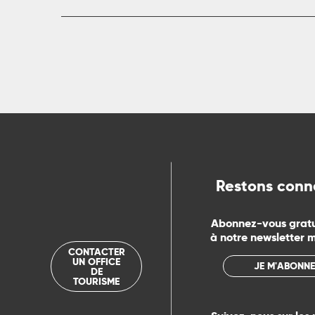
rs
ns
ue
Restons conn
Abonnez-vous grat
à notre newsletter 
CONTACTER
UN OFFICE
JE M'ABONNE
DE
TOURISME