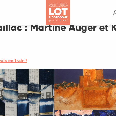
r et Kleber ~ Artistes peintres
aillac : Martine Auger et 
vais en train !