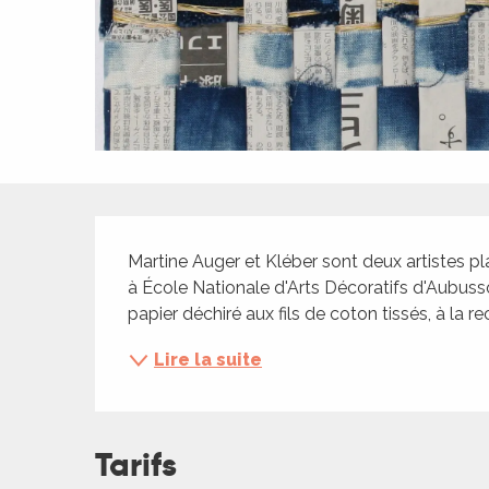
ches,
 et
car
ues
a
ents
Description
es
Martine Auger et Kléber sont deux artistes plas
ents
à École Nationale d'Arts Décoratifs d'Aubusson,
es
ités
papier déchiré aux fils de coton tissés, à la r
ames
Lire la suite
piste
 faire
Tarifs