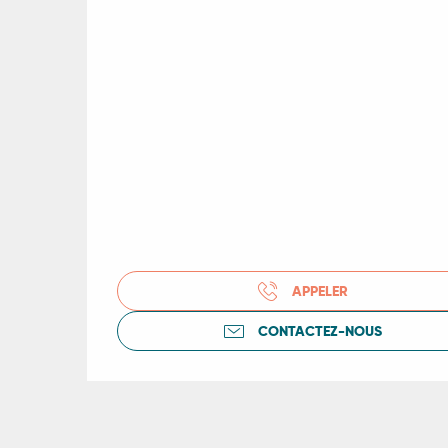
APPELER
CONTACTEZ-NOUS
R
ts