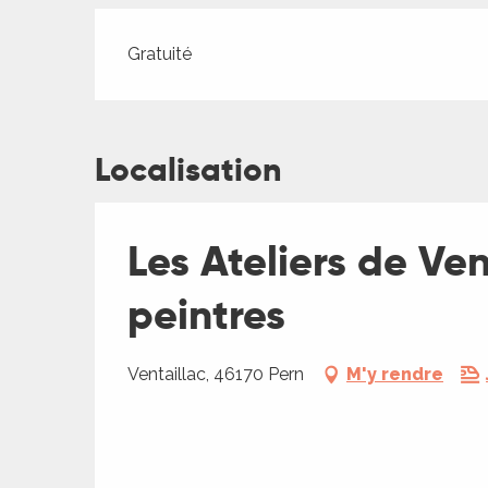
Tarifs 2026
Gratuité
Localisation
ages
Les Ateliers de Ven
es
peintres
es
Ventaillac, 46170 Pern
M'y rendre