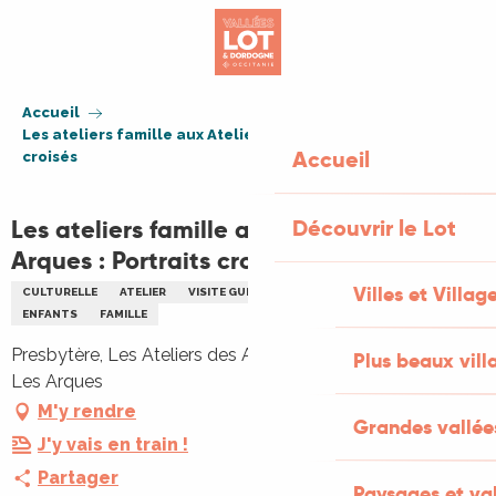
Aller
au
contenu
principal
Accueil
Les ateliers famille aux Ateliers des Arques : Portraits
Accueil
croisés
Les ateliers famille aux Ateliers des
Découvrir le Lot
Arques : Portraits croisés
Villes et Villag
CULTURELLE
ATELIER
VISITE GUIDÉE
ARTISANAT
ARTS
ENFANTS
FAMILLE
Presbytère, Les Ateliers des Arques, Presbytère, 46250
Plus beaux vill
Les Arques
M'y rendre
Grandes vallée
J'y vais en train !
Partager
Paysages et val