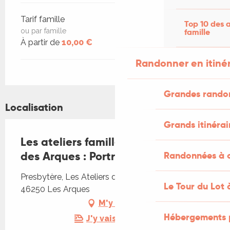
Tarif famille
Top 10 des a
famille
ou par famille
À partir de
10,00 €
Randonner en itiné
Grandes rando
Localisation
Grands itinérai
Les ateliers famille aux Ateliers
des Arques : Portraits croisés
Randonnées à c
Presbytère, Les Ateliers des Arques, Presbytère,
Le Tour du Lot 
46250 Les Arques
M'y rendre
Hébergements 
J'y vais en train !