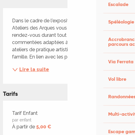
Escalade
Description
Dans le cadre de l'exposition « Jours de Fête », les 
Spéléologie
Ateliers des Arques vous proposent de multiples 
rendez-vous durant tout l'été avec des visites 
Accrobranch
commentées adaptées à tous les publics et des 
parcours ac
ateliers de pratique artistique pour toute la 
famille. En lien avec les pratiques des artistes en...
Via Ferrata
Lire la suite
Vol libre
Tarifs
Randonnées
Tarifs 2026
Tarif Enfant
Multi-activi
par enfant
À partir de
5,00 €
Escape game