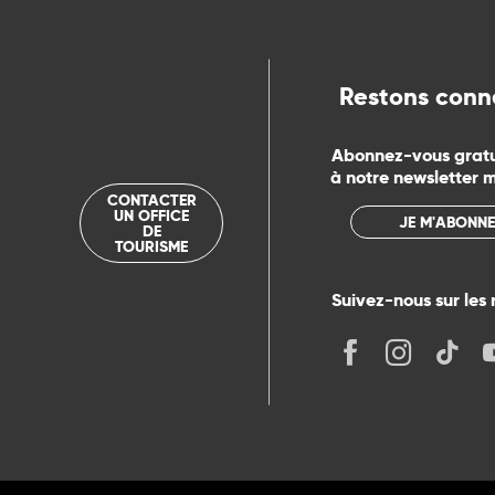
ue
Restons conn
Abonnez-vous grat
à notre newsletter 
CONTACTER
UN OFFICE
JE M'ABONNE
DE
TOURISME
Suivez-nous sur les 
its
r