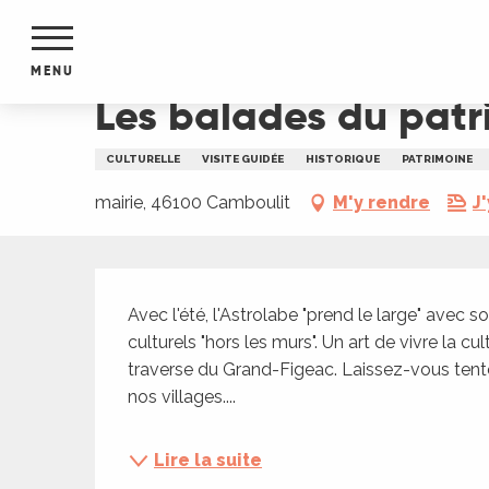
Aller
Accueil
Les balades du patrimoine : visite guid
au
contenu
MENU
principal
Les balades du patr
NTS
MENTS
CULTURELLE
VISITE GUIDÉE
HISTORIQUE
PATRIMOINE
S
URS
mairie, 46100 Camboulit
M'y rendre
J'
Description
du Lot
Avec l'été, l'Astrolabe "prend le large" avec
dans
culturels "hors les murs". Un art de vivre la cul
s le
traverse du Grand-Figeac. Laissez-vous tente
nos villages....
e
Lire la suite