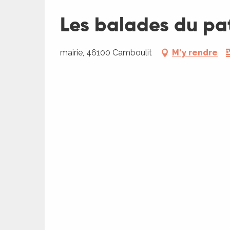
Les balades du pat
mairie, 46100 Camboulit
M'y rendre
ages
es
es