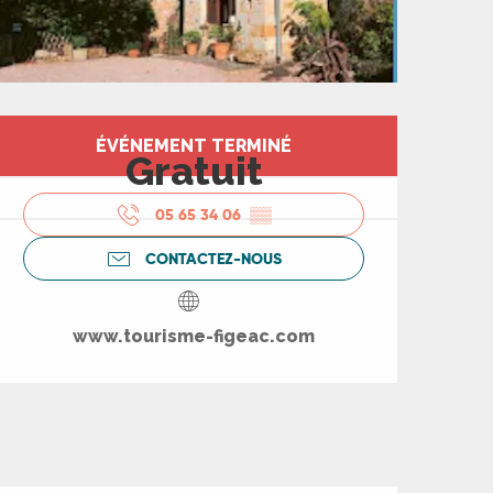
Ouverture et coord
ÉVÉNEMENT TERMINÉ
Gratuit
05 65 34 06
▒▒
CONTACTEZ-NOUS
www.tourisme-figeac.com