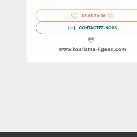
05 65 34 06
▒▒
CONTACTEZ-NOUS
www.tourisme-figeac.com
R
ts
rs
ns