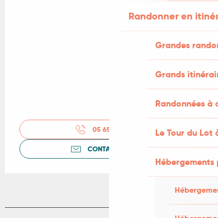
Randonner en itiné
Grandes rando
Grands itinérai
Randonnées à c
05 65 20 87
▒▒
Le Tour du Lot 
CONTACTEZ-NOUS
Hébergements 
Hébergemen