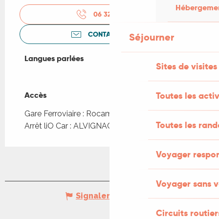
Hébergement
06 32 77 66
▒▒
CONTACTEZ-NOUS
Séjourner
Langues parlées
Langues parlées
Sites de visites
Accès
Accès
Toutes les activ
Gare Ferroviaire : Rocamadour - Padirac à 5km
Toutes les ran
Arrêt liO Car : ALVIGNAC - Casino à 2km
Voyager respo
Voyager sans v
Signaler une erreur
Circuits routier