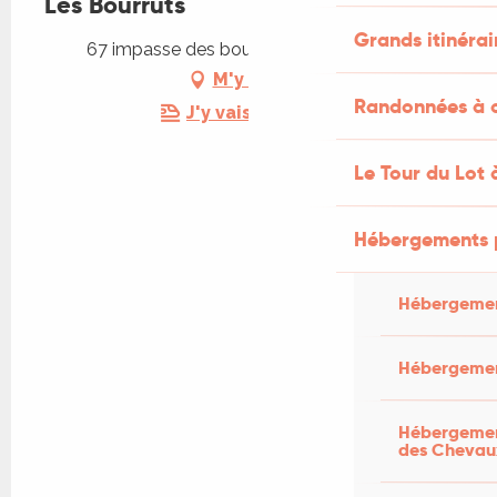
Les Bourruts
Grands itinérai
67 impasse des bourruts, 46500 Rignac
M'y rendre
Randonnées à c
J'y vais en train !
Le Tour du Lot 
Hébergements 
Hébergemen
Hébergemen
Hébergement
des Chevau