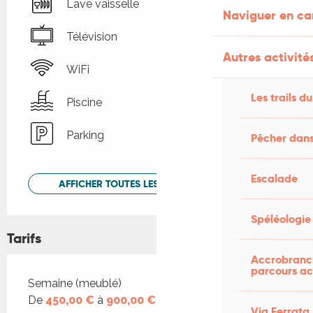
Lave vaisselle
Naviguer en c
Télévision
Autres activités
WiFi
Les trails du
Piscine
Parking
Pêcher dans
Escalade
AFFICHER TOUTES LES PRESTATIONS
Spéléologie
Tarifs
Accrobranch
parcours ac
Tarifs 2026
Semaine (meublé)
De
450,00 €
à
900,00 €
Via Ferrata