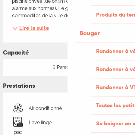
piscine privée (de 8x4m clôturée et équipée d'une 
alarme aux normes). Le gîte, situé à 3 km des 
Produits du ter
commodités de la ville de...
Lire la suite
Bouger
Randonner à v
Capacité
6 Personne(s)
Randonner à vé
Prestations
Randonner à V
Toutes les peti
Air conditionné
Lave linge
Se baigner en e