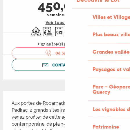
450,00 €
Semaine (meublé)
Villes et Villag
Voir tous les tarifs
Air conditionné
Lave linge
Lave vaisselle
Télévision
WiFi
Piscine
Plus beaux vill
+ 37 autre(s) prestation(s)
Grandes vallée
06 32 77 66
▒▒
CONTACTEZ-NOUS
Paysages et val
Parc - Géoparc
Quercy
Description
Aux portes de Rocamadour et du Gouffre de 
Les vignobles d
Padirac, 2 grands sites incontournables du Lot, 
venez profiter de cette agréable maison 
contemporaine, de plain-pied et dotée d'une 
Patrimoine