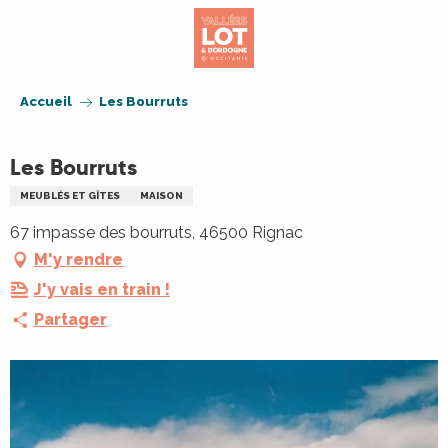
Aller
au
contenu
principal
Accueil
Les Bourruts
Les Bourruts
MEUBLÉS ET GÎTES
MAISON
67 impasse des bourruts, 46500 Rignac
M'y rendre
J'y vais en train !
Partager