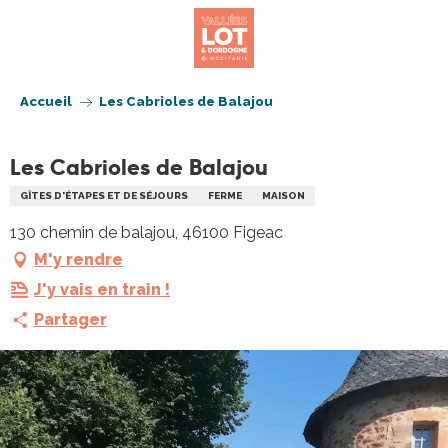
Aller
au
contenu
principal
Accueil
Les Cabrioles de Balajou
Les Cabrioles de Balajou
GÎTES D'ÉTAPES ET DE SÉJOURS
FERME
MAISON
130 chemin de balajou, 46100 Figeac
M'y rendre
J'y vais en train !
Partager