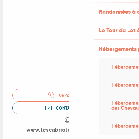
Randonnées à c
Le Tour du Lot 
Hébergements 
Hébergemen
Hébergemen
06 42 38 35
▒▒
Hébergement
des Chevau
CONTACTEZ-NOUS
Hébergement
www.lescabriolesdebalajou.com