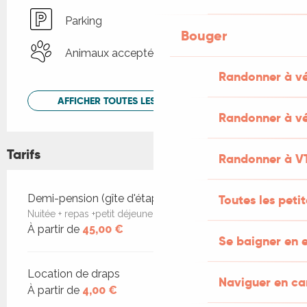
Parking
Bouger
Animaux acceptés
Randonner à v
AFFICHER TOUTES LES PRESTATIONS
Randonner à vé
Tarifs
Randonner à V
Tarifs 2026
Toutes les peti
Demi-pension (gîte d'étape)
Nuitée + repas +petit déjeuner
À partir de
45,00 €
Se baigner en e
Location de draps
Naviguer en c
À partir de
4,00 €