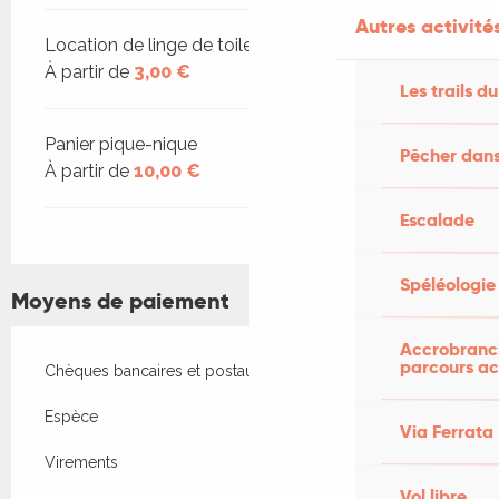
Autres activités
Location de linge de toilette
À partir de
3,00 €
Les trails du
Panier pique-nique
Pêcher dans
À partir de
10,00 €
Escalade
Spéléologie
Moyens de paiement
Accrobranch
parcours ac
Chèques bancaires et postaux
Espèce
Via Ferrata
Virements
Vol libre