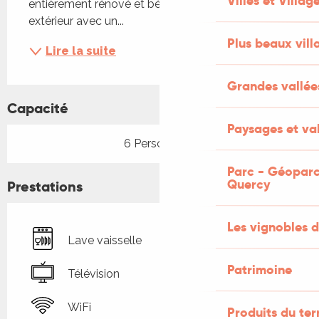
Villes et Villag
entièrement rénové et bénéficie d'un espace 
extérieur avec un...
Plus beaux vill
Lire la suite
Grandes vallée
Capacité
Paysages et val
6 Personne(s)
Parc - Géoparc
Quercy
Prestations
Les vignobles d
Lave vaisselle
Patrimoine
Télévision
WiFi
Produits du ter