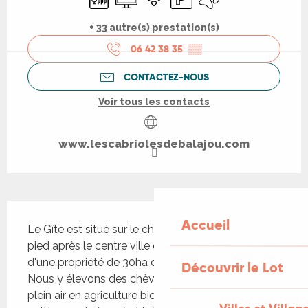
+ 33 autre(s) prestation(s)
06 42 38 35
▒▒
CONTACTEZ-NOUS
Voir tous les contacts
www.lescabriolesdebalajou.com
Description
Accueil
Le Gîte est situé sur le chemin, à 30 minutes à 
pied après le centre ville de Figeac, au milieu 
d'une propriété de 30ha de verdure et de calme. 
Découvrir le Lot
Nous y élevons des chèvres et des cochons en 
plein air en agriculture biologique. Le gîte est 