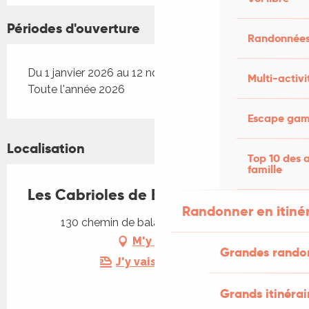
Périodes d'ouverture
Randonnées
Du 1 janvier 2026 au 12 novembre 2026
Multi-activi
Toute l'année 2026
Escape game
Localisation
Top 10 des a
famille
Les Cabrioles de Balajou
Randonner en itiné
130 chemin de balajou, 46100 Figeac
M'y rendre
Grandes rando
J'y vais en train !
Grands itinérai