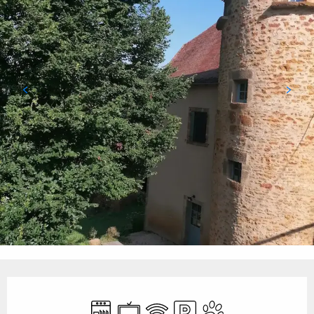
Ouverture et coordonnées
Lave vaisselle
Télévision
WiFi
Parking
Animaux acceptés