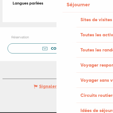
Langues parlées
Langues parlées
Séjourner
Sites de visites
Toutes les activ
Réservation
CONTACTER
Toutes les ran
Voyager respo
Voyager sans v
Signaler une erreur
Circuits routier
Idées de séjou