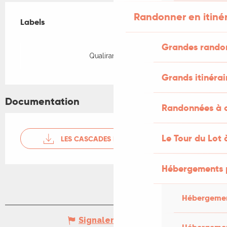
Offres de prestations
Randonner en itiné
Labels
Labels
Grandes rando
Qualirando Lot
Grands itinérai
Documentation
Randonnées à c
Le Tour du Lot 
LES CASCADES PERDUES
Hébergements 
Hébergemen
Signaler une erreur