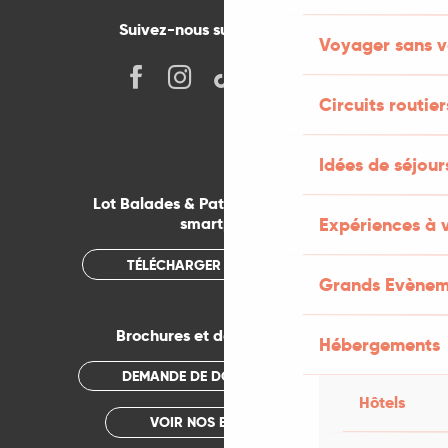
Suivez-nous sur les réseaux !
Voyager sans v
Circuits routier
Idées de séjou
Lot Balades & Patrimoines sur votre
Expériences à 
smartphone
TÉLÉCHARGER L'APPLICATION
Grands Evènem
Brochures et documentations
Hébergements
DEMANDE DE DOCUMENTATION
Hôtels
VOIR NOS BROCHURES