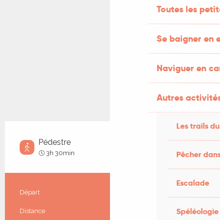
Toutes les peti
Se baigner en e
Naviguer en c
Autres activités
Les trails du
Pédestre
Moyen
3h 30min
Pêcher dans
Escalade
Informations pratiques
Départ
Laval-de-Cère
Spéléologie
Distance
12.0 km