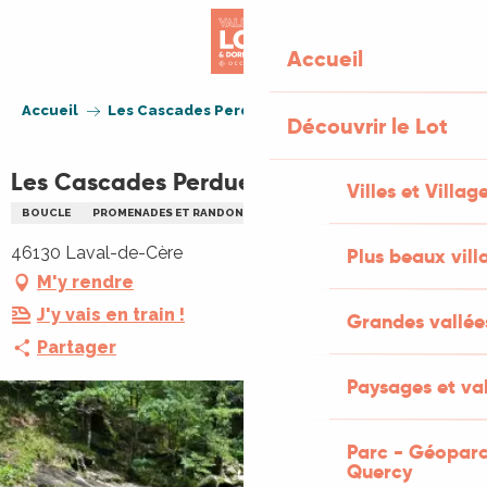
Aller
au
Accueil
contenu
principal
Accueil
Les Cascades Perdues
Découvrir le Lot
Les Cascades Perdues
Villes et Villag
BOUCLE
PROMENADES ET RANDONNÉES (PR)
46130 Laval-de-Cère
Plus beaux vill
M'y rendre
J'y vais en train !
Grandes vallée
Partager
Paysages et val
Parc - Géoparc
Quercy