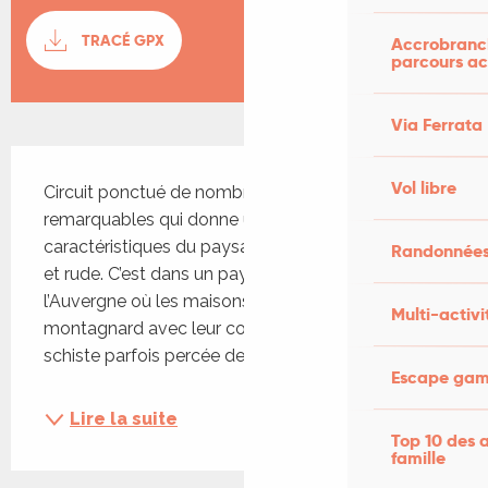
Documentation
TRACÉ GPX
SECTI
Accrobranch
parcours ac
Via Ferrata
Description
Vol libre
Circuit ponctué de nombreux points de vue 
remarquables qui donne un bon aperçu des 
caractéristiques du paysage du Ségala, sauvage 
Randonnées
et rude. C’est dans un paysage qui fleure déjà 
l’Auvergne où les maisons ont un aspect 
Multi-activi
montagnard avec leur coiffure en lauzes de 
schiste parfois percée de deux étages...
Escape game
Lire la suite
Top 10 des a
famille