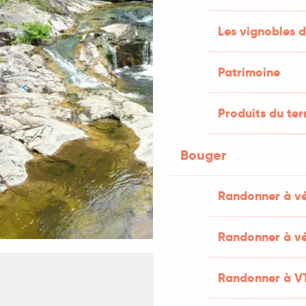
Les vignobles d
Patrimoine
Produits du ter
Bouger
Randonner à v
Randonner à vé
Randonner à V