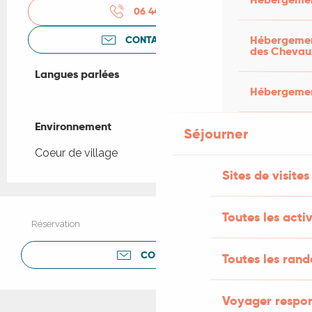
06 44 15 17
▒▒
Hébergement
CONTACTEZ-NOUS
des Chevau
Langues parlées
Langues parlées
Hébergement
Environnement
Environnement
Séjourner
Coeur de village
Sites de visites
Toutes les activ
Réservation
CONTACTER
Toutes les ran
Voyager respo