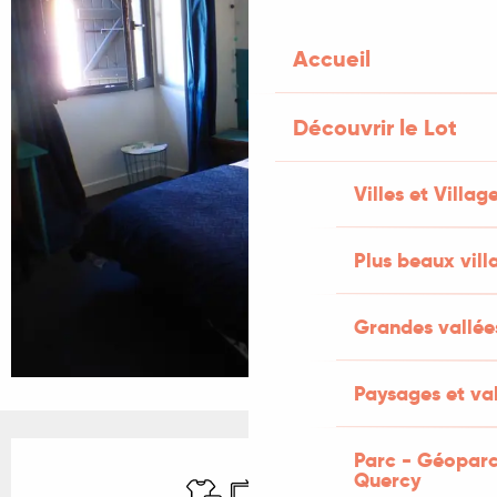
Accueil
Découvrir le Lot
Villes et Villag
Plus beaux vill
Grandes vallée
Paysages et val
Ouverture et coordonnées
Parc - Géoparc
Quercy
Draps et linge
Télévision
WiFi