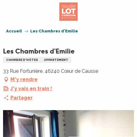
Aller
au
contenu
principal
Accueil
Les Chambres d'Emilie
Les Chambres d'Emilie
CHAMBRE D'HÔTES
APPARTEMENT
33 Rue Fortunière, 46240 Cœur de Causse
M'y rendre
J'y vais en train !
Partager