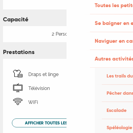
Toutes les peti
Capacité
Se baigner en e
2 Personne(s)
Naviguer en c
Prestations
Autres activités
Draps et linge
Les trails du
Télévision
Pêcher dans
WiFi
Escalade
AFFICHER TOUTES LES PRESTATIONS
Spéléologie