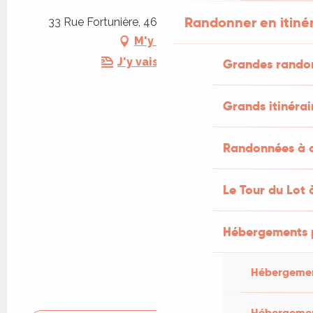
Randonner en itiné
33 Rue Fortunière, 46240 Cœur de Causse
M'y rendre
J'y vais en train !
Grandes rando
Grands itinérai
Randonnées à c
Le Tour du Lot 
Hébergements 
Hébergemen
Hébergemen