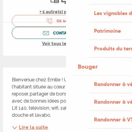
+ 5 autre(s) prestation(s)
Les vignobles d
06 44 15 17
▒▒
Patrimoine
CONTACTEZ-NOUS
Voir tous les contacts
Produits du ter
Bouger
Description
Bienvenue chez Emilie ! Une chambre chez 
Randonner à v
l'habitant située au cœur du village pour se 
reposer, partager de bons moments et repartir 
avec de bonnes idées pour découvrir les environs. 
Randonner à vé
Lit 140, télévision, wifi, salle d'eau privative avec 
douche et lavabo.
Randonner à V
Lire la suite