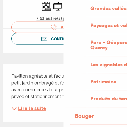
Lave linge
Télévision
Animaux acceptés
Draps et linge
Grandes vallée
+ 22 autre(s) prestation(s)
Paysages et val
APPELER
CONTACTEZ-NOUS
Parc - Géoparc
Quercy
Les vignobles d
Description
Pavillon agréable et facile à vivre entouré d'un 
Patrimoine
petit jardin ombragé et fleuri dans un lotissement 
avec commerces tout proches. Place de parking 
privée et stationnement facile à proximité.
Produits du ter
Lire la suite
Bouger