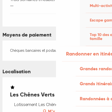
Multi-activi
—
Escape game
Moyens de paiement
Top 10 des a
famille
Chèques bancaires et postaux
Randonner en itiné
Grandes rando
Localisation
Grands itinérai
Les Chênes Verts
Randonnées à c
Lotissement Les Chênes Verts, 46000 Cahors
M'y rendre