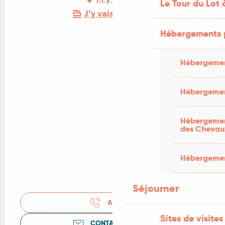
Le Tour du Lot 
J'y vais en train !
Hébergements 
Hébergemen
Hébergemen
Hébergement
des Chevau
Hébergement
Séjourner
APPELER
Sites de visites
CONTACTEZ-NOUS