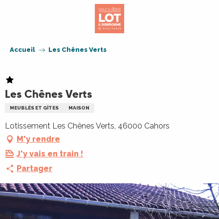
Aller
au
contenu
principal
Accueil
Les Chênes Verts
Les Chênes Verts
MEUBLÉS ET GÎTES
MAISON
Lotissement Les Chênes Verts, 46000 Cahors
M'y rendre
J'y vais en train !
Partager