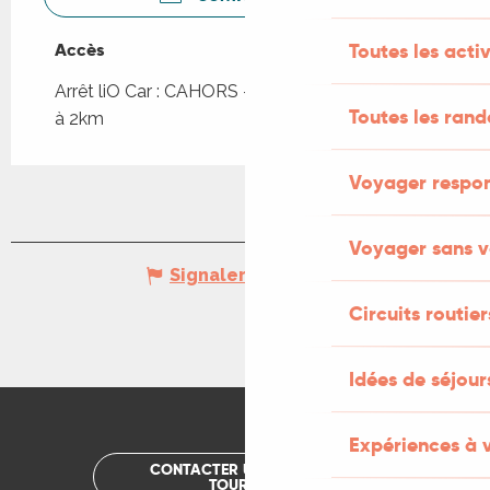
Accès
Accès
Toutes les activ
Arrêt liO Car : CAHORS - Cité scol. Terre Rouge
Toutes les ran
à 2km
Voyager respo
Voyager sans v
Signaler une erreur
Circuits routier
Idées de séjou
Expériences à 
CONTACTER UN OFFICE DE
TOURISME