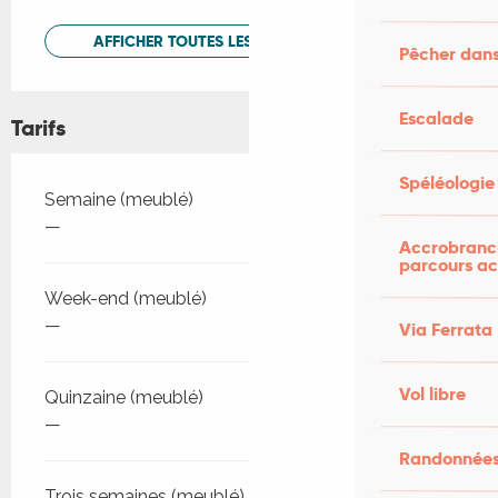
AFFICHER TOUTES LES PRESTATIONS
Pêcher dans
Escalade
Tarifs
Spéléologie
Tarifs 2026
Semaine (meublé)
—
Accrobranch
parcours ac
Week-end (meublé)
—
Via Ferrata
Vol libre
Quinzaine (meublé)
—
Randonnées
Trois semaines (meublé)