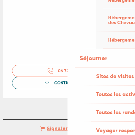
Hébergemen
Hébergement
des Chevau
Hébergement
Séjourner
06 72 46 76
▒▒
Sites de visites
CONTACTEZ-NOUS
Toutes les activ
Toutes les ran
Signaler une erreur
Voyager respo