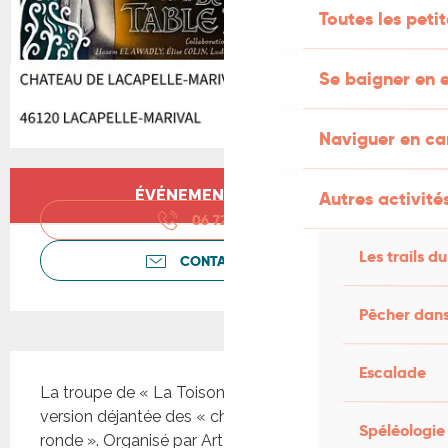
Toutes les peti
Se baigner en e
Naviguer en c
Ouverture et coordonnées
ÉVÉNEMENT TERMINÉ
Autres activités
06 72 46 76
▒▒
Les trails du
CONTACTEZ-NOUS
Pêcher dans
Description
Escalade
La troupe de « La Toison d’Or« donnera une 
version déjantée des « chevaliers de la table 
Spéléologie
ronde ». Organisé par Art et Patrimoine. Un roi 