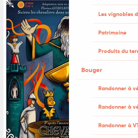
Les vignobles d
Patrimoine
Produits du ter
Bouger
Randonner à v
Randonner à vé
Randonner à V