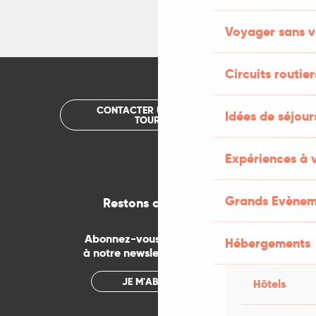
Voyager sans v
Circuits routier
CONTACTER UN OFFICE DE
Idées de séjou
TOURISME
Expériences à 
Grands Evènem
Restons connectés
Abonnez-vous gratuitement
Hébergements
à notre newsletter mensuelle
JE M'ABONNE
Hôtels