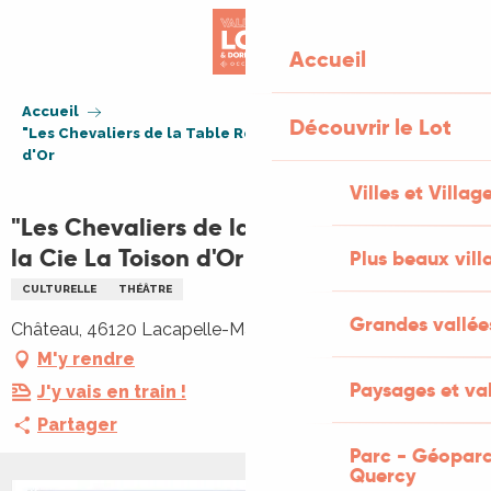
Aller
au
Accueil
contenu
principal
Accueil
Découvrir le Lot
"Les Chevaliers de la Table Ronde" par la Cie La Toison
d'Or
Villes et Villag
"Les Chevaliers de la Table Ronde" par
la Cie La Toison d'Or
Plus beaux vill
CULTURELLE
THÉÂTRE
Grandes vallée
Château, 46120 Lacapelle-Marival
M'y rendre
Paysages et val
J'y vais en train !
Partager
Parc - Géoparc
Quercy