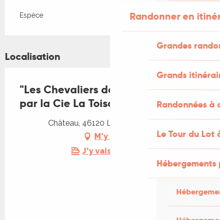
Randonner en itiné
Espèce
Grandes rando
Localisation
Grands itinérai
"Les Chevaliers de la Table Ronde"
par la Cie La Toison d'Or
Randonnées à c
Château, 46120 Lacapelle-Marival
Le Tour du Lot 
M'y rendre
J'y vais en train !
Hébergements 
Hébergemen