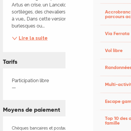
Artus en crise, un Lancelot qui doute, des 
Accrobranch
sortilèges, des chevaliers qui changent de visage 
parcours ac
à vue… Dans cette version ,tour à tour masqués, 
burlesques ou...
Via Ferrata
Lire la suite
Vol libre
Tarifs
Randonnées
Tarifs 2026
Participation libre
Multi-activi
—
Escape game
Moyens de paiement
Top 10 des a
famille
Chèques bancaires et postaux