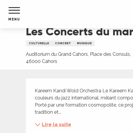
Aller
Accueil
Les Concerts du mardi : "Entre lignes et 
au
contenu
MENU
principal
Les Concerts du mard
NTS
MENTS
CULTURELLE
CONCERT
MUSIQUE
S
URS
Auditorium du Grand Cahors, Place des Consuls,
46000 Cahors
Description
du Lot
dans
Kareem Kandi Wold Orchestra Le Kareem Kan
s le
couleurs du jazz international, mêlant compos
Porté par une formation cosmopolite, ce proje
tradition et...
Lire la suite
e