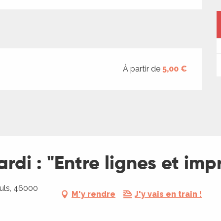
À partir de
5,00 €
rdi : "Entre lignes et imp
uls, 46000
M'y rendre
J'y vais en train !