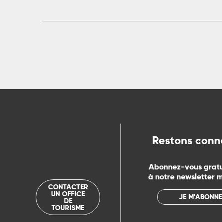
R
ts
rs
ns
Restons conn
ue
Abonnez-vous grat
à notre newsletter 
CONTACTER
UN OFFICE
JE M'ABONNE
DE
TOURISME