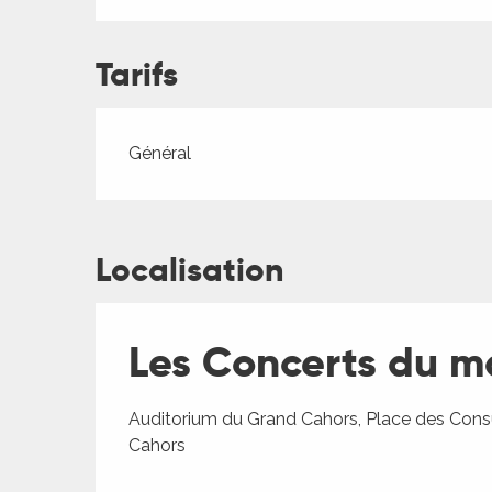
ches,
 et
Tarifs
car
ues
a
Tarifs 2026
Général
ents
es
Localisation
ents
es
ités
ames
Les Concerts du ma
piste
Auditorium du Grand Cahors, Place des Cons
 faire
Cahors
ages