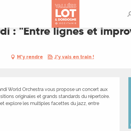
improvisations"
i : "Entre lignes et impro
M'y rendre
J'y vais en train !
di World Orchestra vous propose un concert aux 
itions originales et grands standards du répertoire. 
t explore les multiples facettes du jazz, entre 