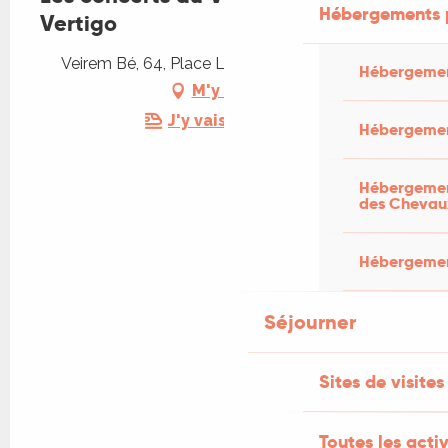
Hébergements 
Vertigo
Veirem Bé, 64, Place Lucterius, 46110 Vayrac
Hébergemen
M'y rendre
J'y vais en train !
Hébergemen
Hébergement
des Chevau
Hébergement
Séjourner
Sites de visites
Toutes les activ