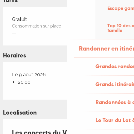
Escape game
Tarifs 2026
Gratuit
Top 10 des a
Consommation sur place
famille
—
Randonner en itiné
Horaires
Grandes rando
Le 9 août 2026
20:00
Grands itinérai
Randonnées à c
Localisation
Le Tour du Lot 
Les concerts du Veirem Bé : Buck