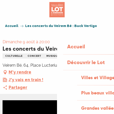
Aller
au
contenu
principal
Accueil
Les concerts du Veirem Bé : Buck Vertigo
Dimanche 9 août à 20:00
Accueil
Les concerts du Veirem Bé : Buck Vertigo
CULTURELLE
CONCERT
MUSIQUE
Découvrir le Lot
Veirem Bé, 64, Place Lucterius, 46110 Vayrac
M'y rendre
Villes et Villag
J'y vais en train !
Partager
Plus beaux vill
Grandes vallée