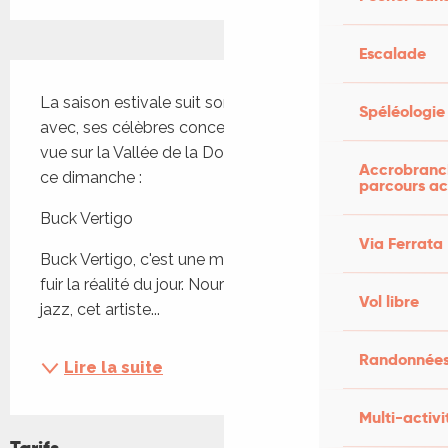
Escalade
Description
La saison estivale suit son cours au Veirem Bé, et 
Spéléologie
avec, ses célèbres concerts sur la terrasse avec 
vue sur la Vallée de la Dordogne. Au programme 
Accrobranch
ce dimanche :
parcours ac
Buck Vertigo
Via Ferrata
Buck Vertigo, c'est une musique de nuit qui invite à 
fuir la réalité du jour. Nourri par la pop, le rap et le 
Vol libre
jazz, cet artiste...
Randonnées
Lire la suite
Multi-activi
Tarifs