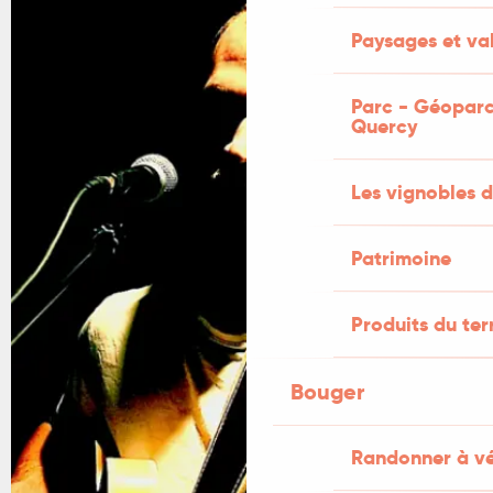
Paysages et val
Parc - Géoparc
Quercy
Les vignobles d
Patrimoine
Produits du ter
Bouger
Randonner à v