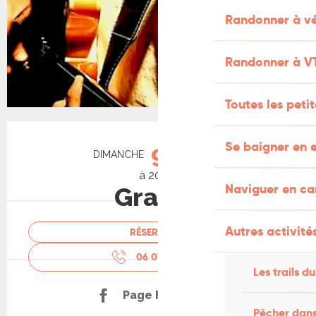
Randonner à vé
Randonner à V
Toutes les peti
Ouverture et coordonnées
Se baigner en e
9
DIMANCHE
AOÛT
à 20:00
Naviguer en c
Gratuit
Autres activités
RÉSERVER
06 07 81 11
▒▒
Les trails du
Page Facebook
Pêcher dans