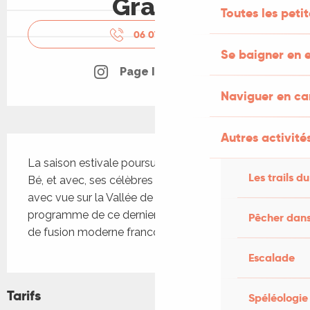
Gratuit
Toutes les peti
06 07 81 11
▒▒
Se baigner en e
Page Instagram
Naviguer en c
Autres activités
Description
La saison estivale poursuit son cours au Veirem 
Les trails du
Bé, et avec, ses célèbres concerts sur la terrasse 
avec vue sur la Vallée de la Dordogne. Au 
programme de ce dernier samedi d'Août, le duo 
Pêcher dans
de fusion moderne franco-africaine Basa
Escalade
Tarifs
Spéléologie