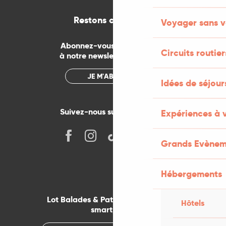
Restons connectés
Voyager sans v
Abonnez-vous gratuitement
Circuits routier
à notre newsletter mensuelle
JE M'ABONNE
Idées de séjou
Suivez-nous sur les réseaux !
Expériences à 
Grands Evènem
Hébergements
Lot Balades & Patrimoines sur votre
Hôtels
smartphone