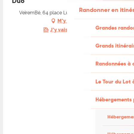
Duo
Randonner en itiné
VeiremBé, 64 place Lucturius, 46110 Vayrac
M'y rendre
Grandes rando
J'y vais en train !
Grands itinérai
Randonnées à c
Le Tour du Lot 
Hébergements 
Hébergemen