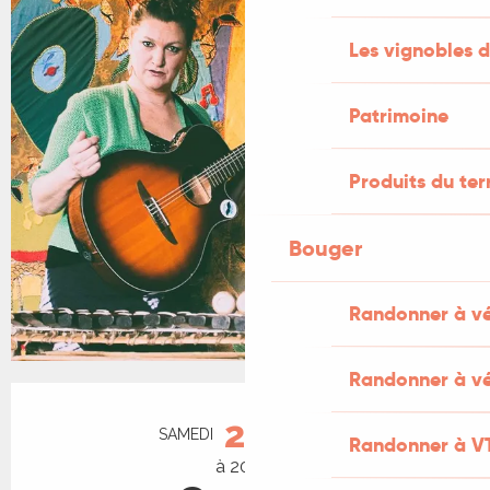
Les vignobles d
Patrimoine
Produits du ter
Bouger
Randonner à v
Randonner à vé
Ouverture et coordonnées
29
SAMEDI
AOÛT
Randonner à V
à 20:30