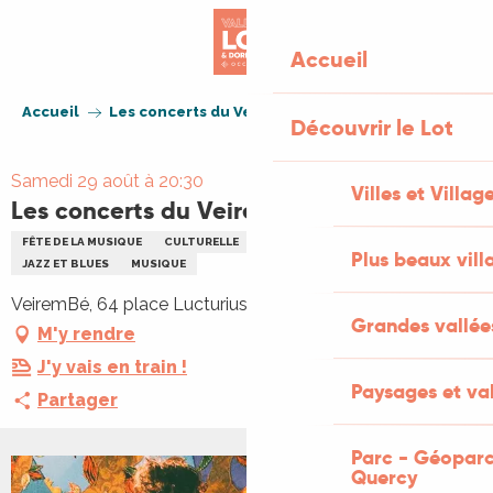
Aller
au
Accueil
contenu
principal
Accueil
Les concerts du Veirem Bé : Basa Duo
Découvrir le Lot
Samedi 29 août à 20:30
Villes et Villag
Les concerts du Veirem Bé : Basa Duo
FÊTE DE LA MUSIQUE
CULTURELLE
CONCERT
FÊTE
Plus beaux vill
JAZZ ET BLUES
MUSIQUE
VeiremBé, 64 place Lucturius, 46110 Vayrac
Grandes vallée
M'y rendre
J'y vais en train !
Paysages et val
Partager
Parc - Géoparc
Quercy
+1 PHOTO