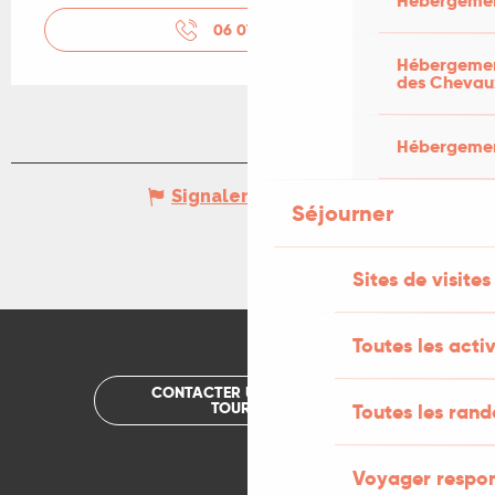
Hébergemen
06 07 81 11
▒▒
Hébergement
des Chevau
Hébergement
Signaler une erreur
Séjourner
Sites de visites
Toutes les activ
CONTACTER UN OFFICE DE
TOURISME
Toutes les ran
Voyager respo