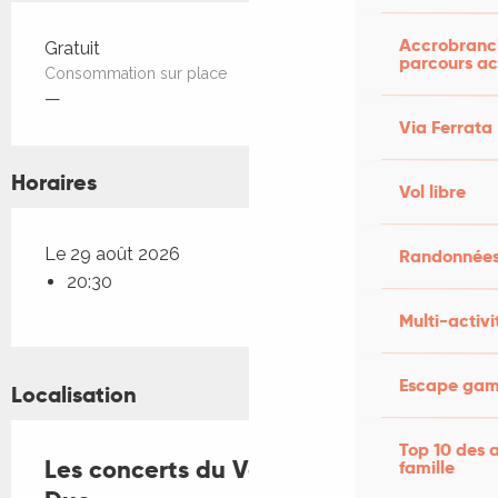
Accrobranch
Tarifs 2026
Gratuit
parcours ac
Consommation sur place
—
Via Ferrata
Horaires
Vol libre
Le 29 août 2026
Randonnées
20:30
Multi-activi
Escape game
Localisation
Top 10 des a
Les concerts du Veirem Bé : Basa
famille