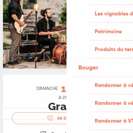
Les vignobles d
Patrimoine
Produits du ter
Bouger
Ouverture et coordonnées
Randonner à v
16
DIMANCHE
AOÛT
à 20:00
Randonner à vé
Gratuit
06 07 81 11
▒▒
Randonner à V