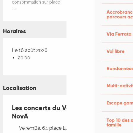
consommation sur place
—
Accrobranch
parcours ac
Horaires
Via Ferrata
Le 16 août 2026
Vol libre
20:00
Randonnées
Multi-activi
Localisation
Escape game
Les concerts du Veirem Bé : LunA
NovA
Top 10 des a
famille
VeiremBé, 64 place Lucturius, 46110 Vayrac