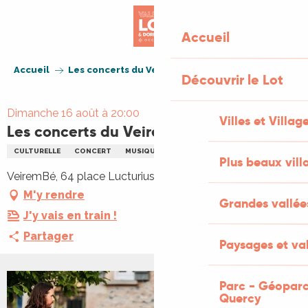
Aller
au
Accueil
contenu
principal
Accueil
Les concerts du Veirem Bé : LunA NovA
Découvrir le Lot
Dimanche 16 août à 20:00
Villes et Villag
Les concerts du Veirem Bé : LunA NovA
CULTURELLE
CONCERT
MUSIQUE
PLEIN AIR
Plus beaux vill
VeiremBé, 64 place Lucturius, 46110 Vayrac
M'y rendre
Grandes vallée
J'y vais en train !
Partager
Paysages et val
Parc - Géoparc
+1 PHOTO
Quercy