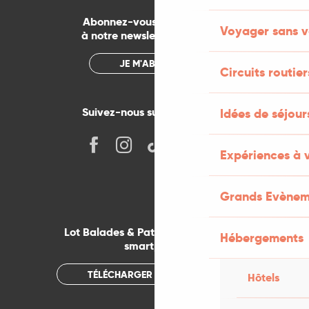
Abonnez-vous gratuitement
Voyager sans v
à notre newsletter mensuelle
JE M'ABONNE
Circuits routier
Suivez-nous sur les réseaux !
Idées de séjou
Expériences à 
Grands Evènem
Lot Balades & Patrimoines sur votre
Hébergements
smartphone
TÉLÉCHARGER L'APPLICATION
Hôtels