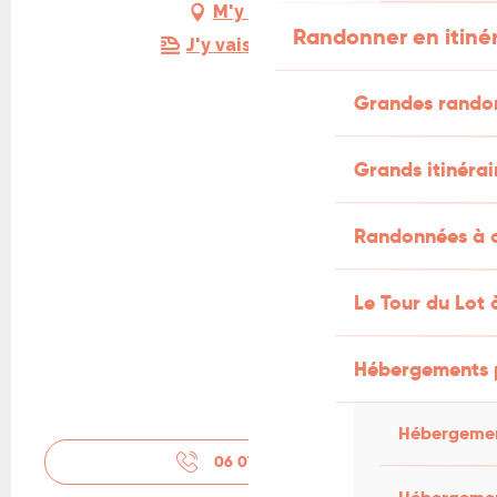
M'y rendre
Randonner en itiné
J'y vais en train !
Grandes rando
Grands itinérai
Randonnées à c
Le Tour du Lot 
Hébergements 
Hébergemen
06 07 81 11
▒▒