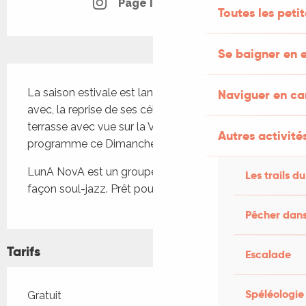
Page Instagram
Toutes les peti
Se baigner en e
Description
La saison estivale est lancée au Veirem Bé, et 
Naviguer en c
avec, la reprise de ses célèbres concerts sur la 
terrasse avec vue sur la Vallée de la Dordogne. Au 
Autres activités
programme ce Dimanche 16 Août : LunA NovA
LunA NovA est un groupe corrézien de reprises 
Les trails du
façon soul-jazz. Prêt pour un soft-trip ? Let's go !!
Pêcher dans
Tarifs
Escalade
Spéléologie
Tarifs 2026
Gratuit