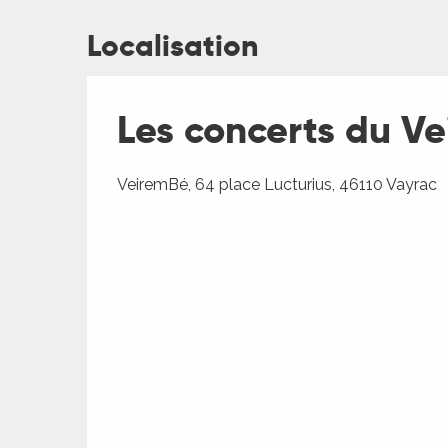
Localisation
ages
Les concerts du V
es
VeiremBé, 64 place Lucturius, 46110 Vayrac
es