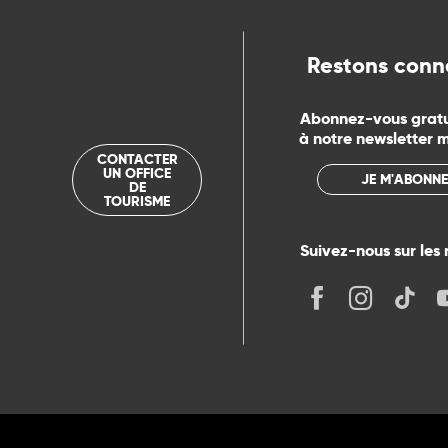
ue
Restons conn
Abonnez-vous grat
à notre newsletter 
CONTACTER
UN OFFICE
JE M'ABONNE
DE
TOURISME
Suivez-nous sur les 
its
r