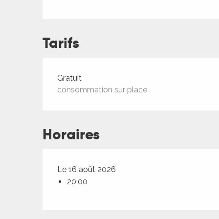
ches,
 et
car
Tarifs
ues
a
Tarifs 2026
Gratuit
ents
consommation sur place
es
ents
Horaires
es
ités
ames
piste
Le 16 août 2026
20:00
 faire