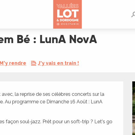
rem Bé : LunA NovA
M'y rendre
J'y vais en train !
 avec, la reprise de ses célèbres concerts sur la 
gne. Au programme ce Dimanche 16 Août : LunA 
 façon soul-jazz. Prêt pour un soft-trip ? Let's go 