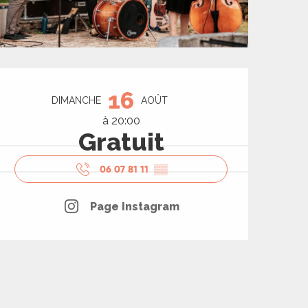
Ouverture et coord
16
DIMANCHE
AOÛT
à 20:00
Gratuit
06 07 81 11
▒▒
Page Instagram