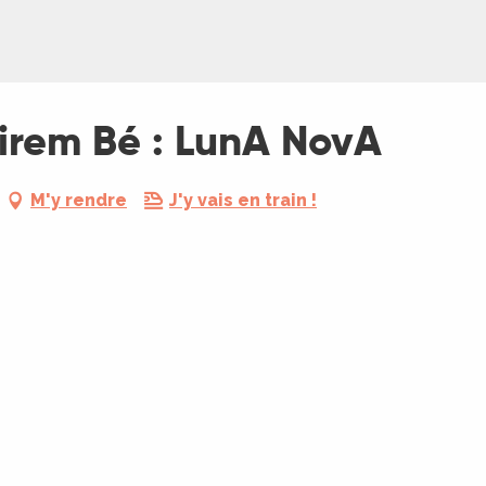
eirem Bé : LunA NovA
M'y rendre
J'y vais en train !