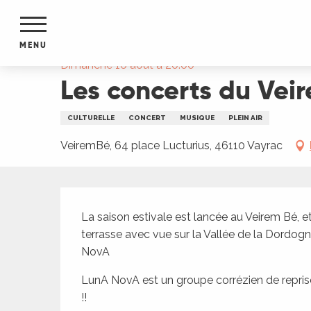
Aller
Accueil
Les concerts du Veirem Bé : LunA NovA
au
contenu
MENU
principal
Dimanche 16 août à 20:00
Les concerts du Vei
NTS
MENTS
S
CULTURELLE
CONCERT
MUSIQUE
PLEIN AIR
URS
VeiremBé, 64 place Lucturius, 46110 Vayrac
du Lot
Description
dans
La saison estivale est lancée au Veirem Bé, et
s le
terrasse avec vue sur la Vallée de la Dordo
NovA
LunA NovA est un groupe corrézien de reprises
e
!!