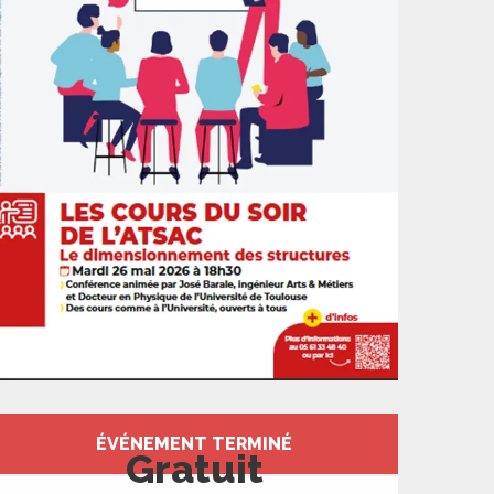
Ouverture et coord
ÉVÉNEMENT TERMINÉ
Gratuit