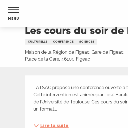
Aller
Accueil
Les cours du soir de l’ATSAC : le dimens
au
contenu
MENU
principal
Les cours du soir de
NTS
MENTS
CULTURELLE
CONFÉRENCE
SCIENCES
S
URS
Maison de la Région de Figeac, Gare de Figeac,
Place de la Gare, 46100 Figeac
Description
du Lot
dans
L’ATSAC propose une conférence ouverte à t
s le
Cette intervention est animée par José Barale
de l’Université de Toulouse. Ces cours du soir
un format...
e
Lire la suite