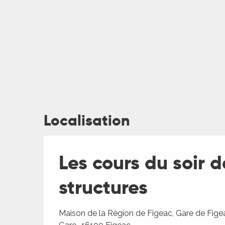
Localisation
ages
Les cours du soir 
es
structures
es
Maison de la Région de Figeac, Gare de Figea