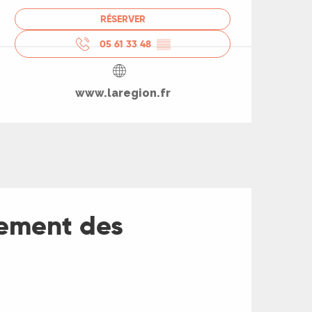
RÉSERVER
05 61 33 48
▒▒
www.laregion.fr
nement des