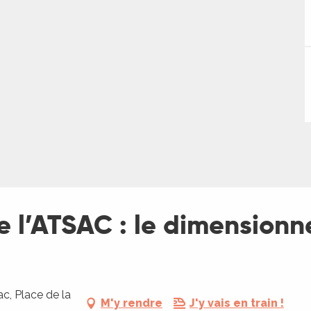
de l’ATSAC : le dimension
c, Place de la
M'y rendre
J'y vais en train !