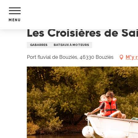
Aller
Accueil
Les Croisières de Saint-Cirq-Lapopie - 
au
contenu
MENU
principal
Les Croisières de S
NTS
MENTS
GABARRES
BATEAUX À MOTEURS
S
URS
Port fluvial de Bouziès, 46330 Bouziès
M'y 
du Lot
dans
s le
e