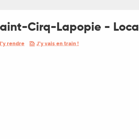
Saint-Cirq-Lapopie - Loc
'y rendre
J'y vais en train !