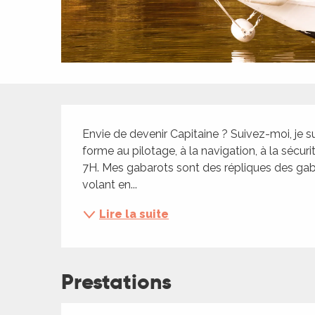
ches,
 et
car
ues
a
Description
ents
Envie de devenir Capitaine ? Suivez-moi, je su
es
forme au pilotage, à la navigation, à la sécur
7H. Mes gabarots sont des répliques des gabare
ents
volant en...
es
ités
Lire la suite
ames
piste
Prestations
 faire