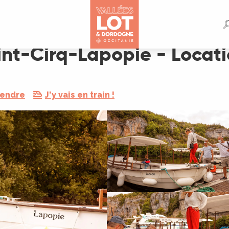
Location de Gabarots
aint-Cirq-Lapopie - Locat
rendre
J'y vais en train !