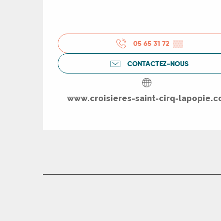
ue
05 65 31 72
▒▒
CONTACTEZ-NOUS
www.croisieres-saint-cirq-lapopie.