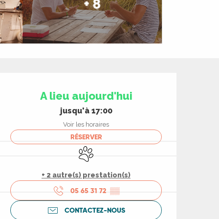
+ 8
Ouverture et coord
A lieu aujourd'hui
jusqu'à 17:00
Voir les horaires
RÉSERVER
Animaux acceptés
+ 2 autre(s) prestation(s)
05 65 31 72
▒▒
CONTACTEZ-NOUS