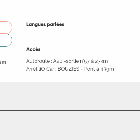
Langues parlées
Langues parlées
Accès
Accès
Autoroute : A20 -sortie n°57 à 27km
com
Arrêt liO Car : BOUZIES - Pont à 439m