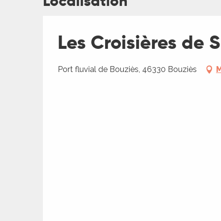
Localisation
Les Croisières de 
Port fluvial de Bouziès, 46330 Bouziès
M
R
ts
rs
ns