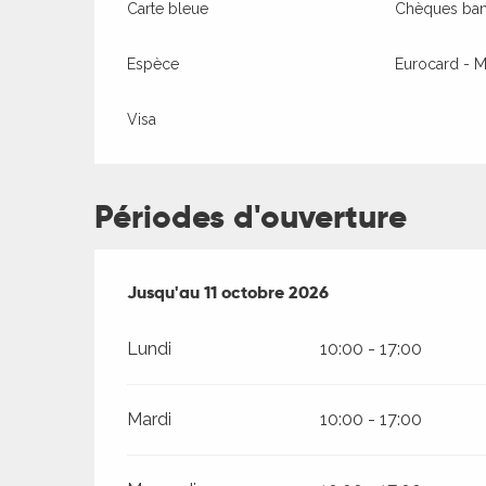
Carte bleue
Chèques banc
Espèce
Eurocard - M
Visa
Périodes d'ouverture
Du
Jusqu'au
11 avril 2026
11 octobre 2026
au
11 octobre 2026
Lundi
10:00 - 17:00
ages
Mardi
10:00 - 17:00
es