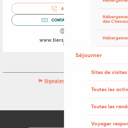
Hébergemen
APPELER
Hébergement
CONTACTEZ-NOUS
des Chevau
Hébergement
www.tierslieusavy.fr
Séjourner
Sites de visites
Signaler une erreur
Toutes les activ
Toutes les ran
Voyager respo