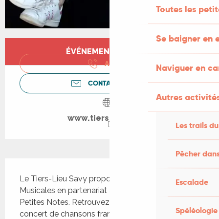
Toutes les peti
Se baigner en e
Ouverture et coordonnées
ÉVÉNEMENT TERMINÉ
APPELER
Naviguer en c
CONTACTEZ-NOUS
Autres activités
www.tierslieusavy.fr
Les trails du
Pêcher dans
Description
Le Tiers-Lieu Savy propose Les Curieuses 
Escalade
Musicales en partenariat avec l'association Les 
Petites Notes. Retrouvez Joce Ballerat pour un 
Spéléologie
concert de chansons françaises tout en douceur 