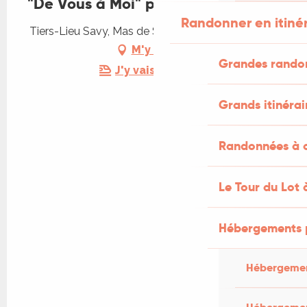
"De Vous à Moi" par Joce Ballerat
Randonner en itiné
Tiers-Lieu Savy, Mas de Savy, 46300 Saint-Projet
M'y rendre
Grandes rando
J'y vais en train !
Grands itinérai
Randonnées à c
Le Tour du Lot 
Hébergements 
Hébergemen