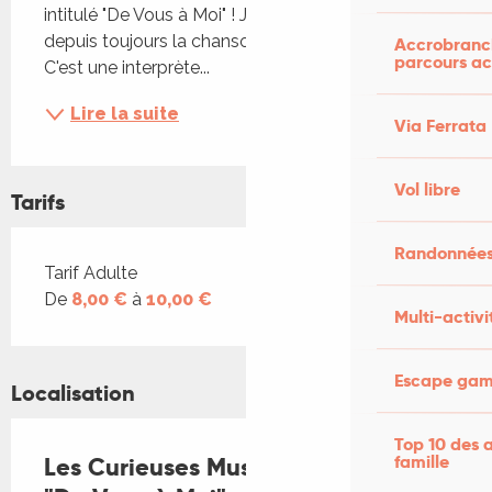
intitulé "De Vous à Moi" ! Joce Ballerat chante 
depuis toujours la chanson française intimiste. 
Accrobranch
parcours ac
C'est une interprète...
Lire la suite
Via Ferrata
Vol libre
Tarifs
Randonnées
Tarifs 2026
Tarif Adulte
De
8,00 €
à
10,00 €
Multi-activi
Escape game
Localisation
Top 10 des a
famille
Les Curieuses Musicales : concert