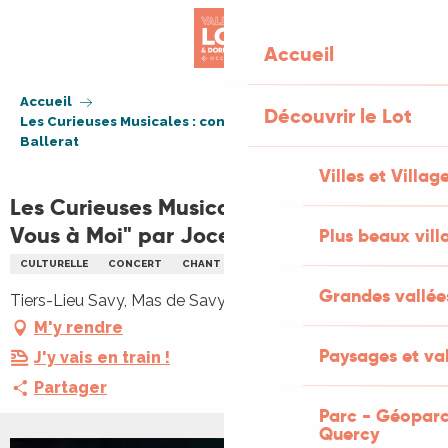
Aller
au
Accueil
contenu
principal
Accueil
Découvrir le Lot
Les Curieuses Musicales : concert "De Vous à Moi" par Joce
Ballerat
Villes et Villag
Les Curieuses Musicales : concert "De
Vous à Moi" par Joce Ballerat
Plus beaux vill
CULTURELLE
CONCERT
CHANT
MUSIQUE
MUSIQUE DE VARIÉTÉ
Grandes vallée
Tiers-Lieu Savy, Mas de Savy, 46300 Saint-Projet
M'y rendre
Paysages et val
J'y vais en train !
Partager
Parc - Géoparc
Quercy