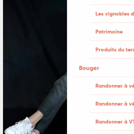
Les vignobles d
Patrimoine
Produits du ter
Bouger
Randonner à v
Randonner à vé
Randonner à V