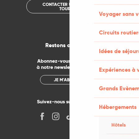
CONTACTER UN OFFICE DE
TOURISME
Voyager sans v
Circuits routier
Restons connectés
Idées de séjou
Abonnez-vous gratuitement
à notre newsletter mensuelle
Expériences à 
JE M'ABONNE
Grands Evènem
Suivez-nous sur les réseaux !
Hébergements
Hôtels