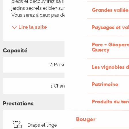
pieds et découvrirez sa richesse culturelles, ses 
jardins secrets et bien sur la gastronomie locale. 
Grandes vallée
Vous serez à deux pas de la place du marché...
Paysages et val
Lire la suite
Parc - Géoparc
Quercy
Capacité
2 Personne(s)
Les vignobles d
Patrimoine
1 Chambre(s)
Produits du ter
Prestations
Bouger
Draps et linge