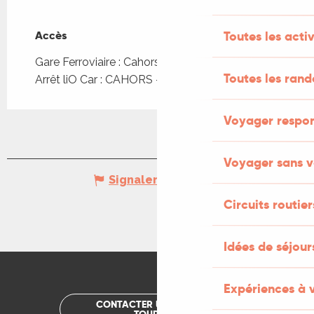
Accès
Accès
Toutes les activ
Gare Ferroviaire : Cahors à 884m
Toutes les ran
Arrêt liO Car : CAHORS - De Gaulle à 772m
Voyager respo
Voyager sans v
Signaler une erreur
Circuits routier
Idées de séjou
Expériences à 
CONTACTER UN OFFICE DE