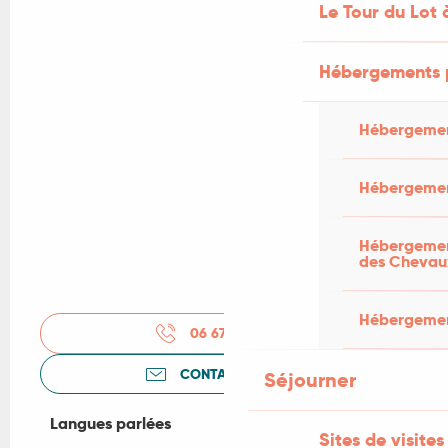
Le Tour du Lot 
Hébergements 
Hébergemen
Hébergemen
Hébergement
des Chevau
Hébergement
06 67 40 32
▒▒
CONTACTEZ-NOUS
Séjourner
Langues parlées
Langues parlées
Sites de visites