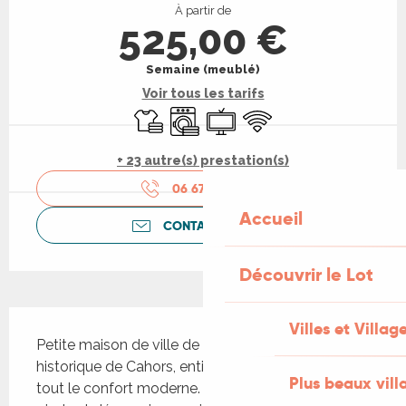
À partir de
525,00 €
Semaine (meublé)
Voir tous les tarifs
Draps et linge
Lave linge
Télévision
WiFi
+ 23 autre(s) prestation(s)
06 67 40 32
▒▒
Accueil
CONTACTEZ-NOUS
Découvrir le Lot
Description
Villes et Villag
Petite maison de ville de 46 m² dans le centre 
historique de Cahors, entièrement rénovée, avec 
Plus beaux vill
tout le confort moderne. Vous parcourrez la ville à 