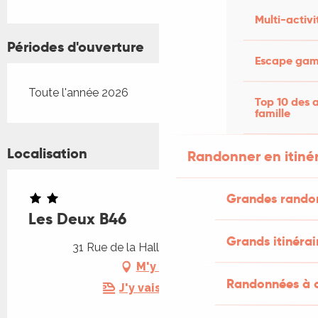
Multi-activi
Périodes d'ouverture
Escape game
Toute l'année 2026
Top 10 des a
famille
Localisation
Randonner en itiné
Grandes rando
Les Deux B46
Grands itinérai
31 Rue de la Halle, 46000 Cahors
M'y rendre
Randonnées à c
J'y vais en train !