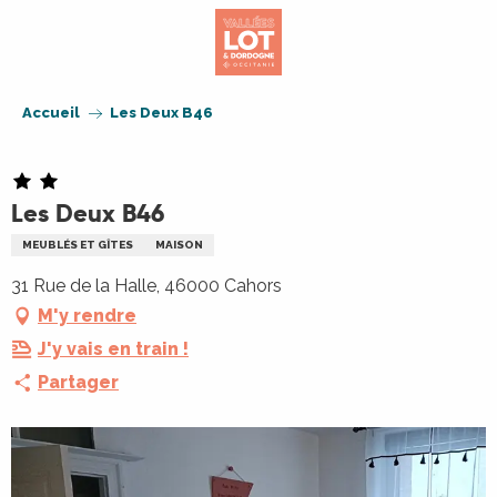
Aller
au
contenu
principal
Accueil
Les Deux B46
Les Deux B46
MEUBLÉS ET GÎTES
MAISON
31 Rue de la Halle, 46000 Cahors
M'y rendre
J'y vais en train !
Partager