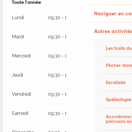
Toute l'année
Toute l'année
Naviguer en c
Lundi
09:30 - 12:00
13:30 - 18:00
Autres activités
Mardi
09:30 - 12:00
13:30 - 18:00
Les trails du
Mercredi
09:30 - 12:00
13:30 - 18:00
Pêcher dans
Jeudi
09:30 - 12:00
13:30 - 18:00
Escalade
Vendredi
09:30 - 12:00
13:30 - 18:00
Spéléologie
Samedi
09:30 - 12:00
13:30 - 18:00
Accrobranch
parcours ac