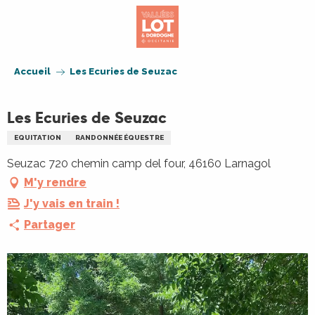
Aller
au
contenu
principal
Accueil
Les Ecuries de Seuzac
Les Ecuries de Seuzac
EQUITATION
RANDONNÉE ÉQUESTRE
Seuzac 720 chemin camp del four, 46160 Larnagol
M'y rendre
J'y vais en train !
Partager