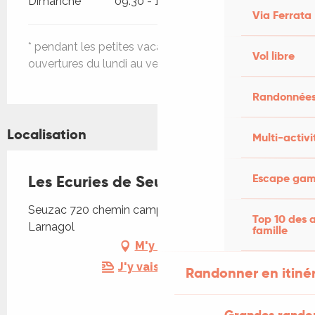
Dimanche
09:30 - 12:00
13:30 - 18:00
Via Ferrata
* pendant les petites vacances scolaires
Vol libre
ouvertures du lundi au vendredi sur rendez vous.
Randonnées
Localisation
Multi-activi
Escape game
Les Ecuries de Seuzac
Seuzac 720 chemin camp del four, 46160
Top 10 des a
Larnagol
famille
M'y rendre
J'y vais en train !
Randonner en itiné
Grandes rando