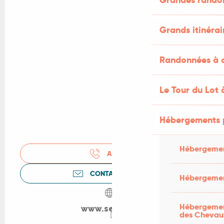
Grands itinérai
Randonnées à c
Le Tour du Lot 
Hébergements 
Hébergemen
APPELER
CONTACTEZ-NOUS
Hébergemen
Hébergement
www.seuzac.fr
des Chevau