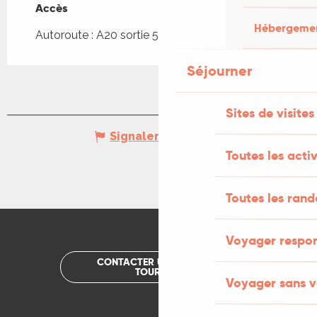
Accès
Accès
Hébergement
Autoroute : A20 sortie 57
Séjourner
Sites de visites
Signaler une erreur
Toutes les activ
Toutes les ran
Voyager respo
CONTACTER UN OFFICE DE
TOURISME
Voyager sans v