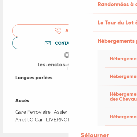
Randonnées à c
Le Tour du Lot 
APPELER
Hébergements 
CONTACTEZ-NOUS
Hébergemen
les-enclos-secrets.com
Hébergemen
Langues parlées
Langues parlées
Hébergement
des Chevau
Accès
Accès
Gare Ferroviaire : Assier à 5km
Hébergement
Arrêt liO Car : LIVERNON - Bourg à 532m
Séjourner