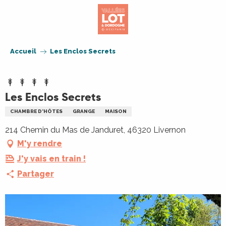
Aller
au
contenu
principal
Accueil
Les Enclos Secrets
Les Enclos Secrets
CHAMBRE D'HÔTES
GRANGE
MAISON
214 Chemin du Mas de Janduret, 46320 Livernon
M'y rendre
J'y vais en train !
Partager