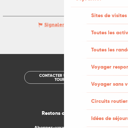
Sites de visites
Signaler une erreur
Toutes les activ
Toutes les ran
Voyager respo
CONTACTER UN OFFICE DE
TOURISME
Voyager sans v
Circuits routier
Restons connectés
Idées de séjou
Abonnez-vous gratuitement