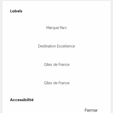
Offres de prestations
Labels
Labels
Marque Parc
Destination Excellence
Gîtes de France
Gîtes de France
Accessibilité
Accessibilité
Fermer