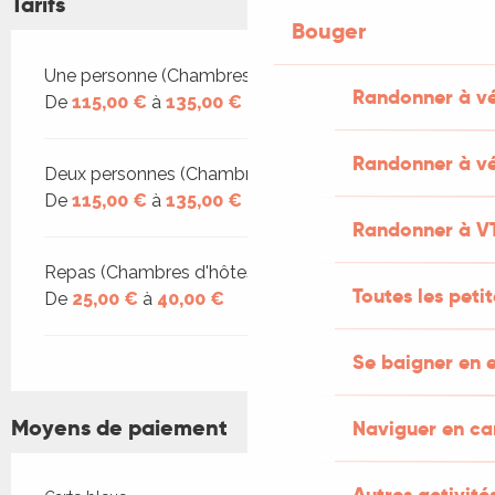
Tarifs
Bouger
Tarifs 2026
Une personne (Chambres d'hôtes)
Randonner à v
De
115,00 €
à
135,00 €
Randonner à vé
Deux personnes (Chambres d'hôtes)
De
115,00 €
à
135,00 €
Randonner à V
Repas (Chambres d'hôtes)
Toutes les peti
De
25,00 €
à
40,00 €
Se baigner en e
Moyens de paiement
Naviguer en c
Autres activités