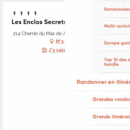
Randonnées
Les Enclos Secrets
Multi-activi
214 Chemin du Mas de Janduret, 46320 Livernon
M'y rendre
Escape game
J'y vais en train !
Top 10 des a
famille
Randonner en itiné
Grandes rando
Grands itinérai